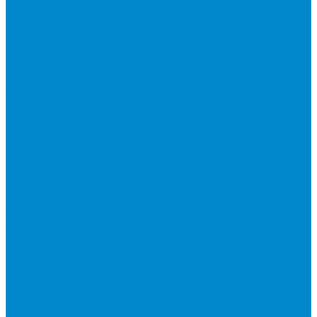
Компактные моноблочные вентиляционные установки
Наборные системы вентиляции
Вентиляторы для наборных систем
Вентиляторы специального назначения
Охладители и нагреватели
Рекуператоры
Сетевые элементы
Решетки и диффузоры
Системы управления и автоматизации
Водяные клапаны
Датчики, преобразователи и реле
Смесительные узлы
Циркуляционные насосы
Частотные преобразователи и регуляторы скорости
Шкафы управления
Электроприводы для воздушных и водяных клапанов
Системы регулирования влажности
Осушители для бассейнов
Расходные материалы, инструмент
Вакуумирование и дозаправка
Манометрические коллекторы
Масла и химия
Насосы вакуумные