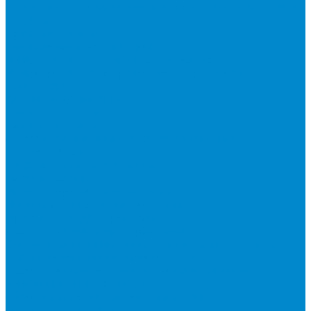
Фильтры и картриджи для увлажнителей и очистителей
воздуха
Тепловая техника
Водяные тепловентиляторы
Инфракрасные потолочные обогреватели
Инфракрасные электрические обогреватели
Конвекторы
Масляные радиаторы
Тепловые завесы
Тепловые пушки
Аксессуары для инфракрасных потолочных
обогревателей
Водоснабжение и отопление
Газовые котлы
Двухконтурные газовые котлы
Накопительные водонагреватели
Проточные водонагреватели
Аксессуары для водонагревателей
Бытовые вентиляционные установки и аксессуары
Бытовые вентиляционные установки
Аксессуары и сменные фильтры для бытовых
вентиляционных установок
Оборудование для систем вентиляции
Гибкие воздуховоды