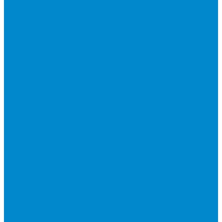
Шланги заправочные
Аксессуары для шлангов
Измерительный инструмент
Инструмент для монтажа
Вальцовки, труборасширители
Наборы инструментов
Труборезы, трубогибы
Кабель-каналы
Кронштейны и металлоконструкции
Ленты клейкие
Насосы дренажные
Теплоизоляция
Трубы медные
Устройства зимнего пуска
Устройства ротации
Фреон
Шланг дренажный
Экраны-отражатели
Системы водоочистки
PHILIPS Аксессуары
PHILIPS Системы фильтрации
Услуги
Компания
Акции