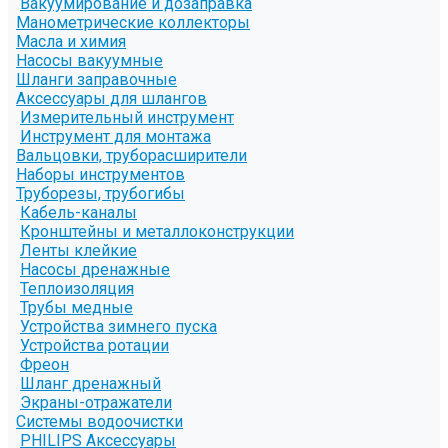
Вакуумирование и дозаправка
Манометрические коллекторы
Масла и химия
Насосы вакуумные
Шланги заправочные
Аксессуары для шлангов
Измерительный инструмент
Инструмент для монтажа
Вальцовки, труборасширители
Наборы инструментов
Труборезы, трубогибы
Кабель-каналы
Кронштейны и металлоконструкции
Ленты клейкие
Насосы дренажные
Теплоизоляция
Трубы медные
Устройства зимнего пуска
Устройства ротации
Фреон
Шланг дренажный
Экраны-отражатели
Системы водоочистки
PHILIPS Аксессуары