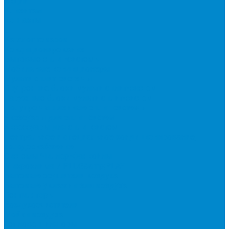
Акции
Клиентам
Контакты
...
Каталог товаров
Кондиционирование
Бытовые сплит-системы
Мобильные кондиционеры
Мульти сплит-системы
Внутренние блоки мульти сплит-систем
Наружные блоки мульти сплит-систем
Полупромышленные сплит-системы
Аксесуары для сплит-систем
Аксессуары для сплит систем
Центральное и специальное кондиционирование,
холодоснабжение
Системы Чиллер-Фанкойлы
Микроклимат/ PLUG&amp;PLAY
Бытовые осушители воздуха
Бытовые увлажнители воздуха
Вентиляторы
Воздухоочистители
Мойки воздуха
Тепловентиляторы