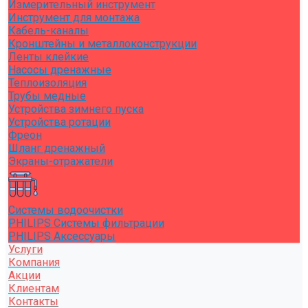
Измерительный инструмент
Инструмент для монтажа
Кабель-каналы
Кронштейны и металлоконструкции
Ленты клейкие
Насосы дренажные
Теплоизоляция
Трубы медные
Устройства зимнего пуска
Устройства ротации
Фреон
Шланг дренажный
Экраны-отражатели
Системы водоочистки
PHILIPS Системы фильтрации
PHILIPS Аксессуары
Услуги
Компания
Акции
Клиентам
Контакты