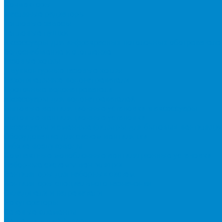
Конвекторы
Масляные радиаторы
Тепловые завесы
Тепловые пушки
Аксессуары для инфракрасных потолочных обогревателе
Водоснабжение и отопление
Газовые котлы
Двухконтурные газовые котлы
Накопительные водонагреватели
Проточные водонагреватели
Аксессуары для водонагревателей
Бытовые вентиляционные установки и аксессуары
Бытовые вентиляционные установки
Аксессуары и сменные фильтры для бытовых вентиляци
Оборудование для систем вентиляции
Гибкие воздуховоды
Компактные моноблочные вентиляционные установки
Наборные системы вентиляции
Вентиляторы для наборных систем
Вентиляторы специального назначения
Охладители и нагреватели
Рекуператоры
Сетевые элементы
Решетки и диффузоры