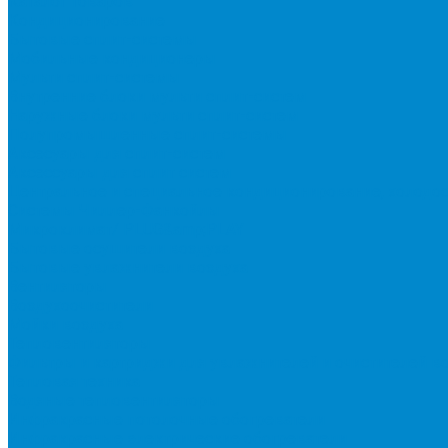
Каталог товаров
Кондиционирование
Бытовые сплит-системы
Мобильные кондиционеры
Мульти сплит-системы
Внутренние блоки мульти сплит-систем
Наружные блоки мульти сплит-систем
Полупромышленные сплит-системы
Аксесуары для сплит-систем
Аксессуары для сплит систем
Центральное и специальное кондиционирование, холодо
Системы Чиллер-Фанкойлы
Микроклимат/ PLUG&amp;PLAY
Бытовые осушители воздуха
Бытовые увлажнители воздуха
Вентиляторы
Воздухоочистители
Мойки воздуха
Тепловентиляторы
Фильтры и картриджи для увлажнителей и очистителей в
Тепловая техника
Водяные тепловентиляторы
Инфракрасные потолочные обогреватели
Инфракрасные электрические обогреватели