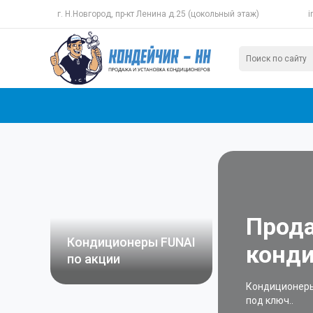
г. Н.Новгород, пр-кт Ленина д.25 (цокольный этаж)
i
Прода
Кондиционеры FUNAI
конди
по акции
Кондиционеры 
под ключ..