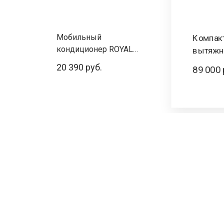
Мобильный
Компакт
кондиционер ROYAL
вытяжн
CLIMA cерии MAGNATE
SOFFIO
20 390 руб.
89 000 
RM-MT22CH-E