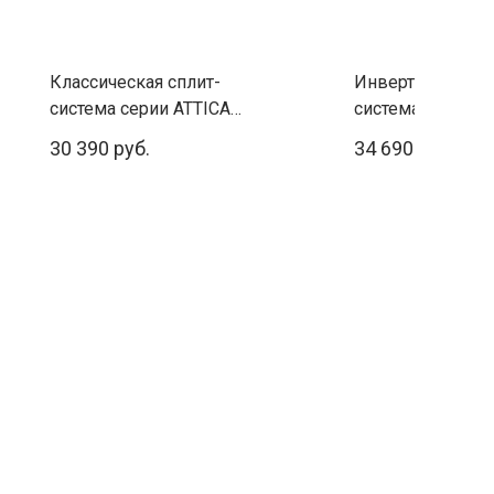
Классическая сплит-
Инверторная спл
система серии ATTICA
система серии C
NERO RC-AN22HN
Inverter (комплек
30 390 руб.
34 690 руб.
(комплект)
09UW4RYRCM05