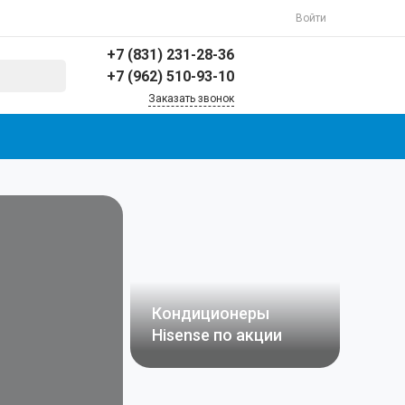
Войти
+7 (831) 231-28-36
+7 (962) 510-93-10
Заказать звонок
+7 (831) 231-28-36
г. Н.Новгород, пр-кт
Ленина д.25 (цокольный
этаж)
Пн-Пт: 10:00-19:00 Cб:
10.00-17.00 Вс:
Выходной
info@condeychik.ru
+7 (962) 510-93-10
Кондиционеры
Hisense по акции