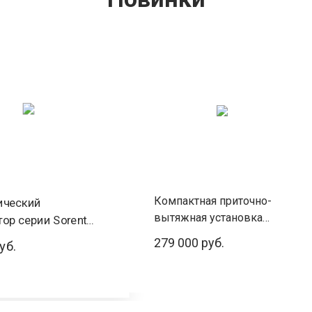
Компактная приточно-
ический
вытяжная установка
ор серии Sorento
серии ZPVP-M 450 PE
ico REC-S1500M
279 000 руб.
уб.