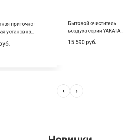
Бытовой очиститель
ная приточно-
воздуха серии YAKATA
ая установка
HAP-Y300S01W
 UNO RCS-800-U
15 590 руб.
руб.
‹
›
Новинки