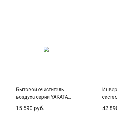
Бытовой очиститель
Инверторная сп
воздуха серии YAKATA
система Royal C
HAP-Y300S01W
FELICITA Inverte
15 590 руб.
42 890 руб.
FCE35HN (комп