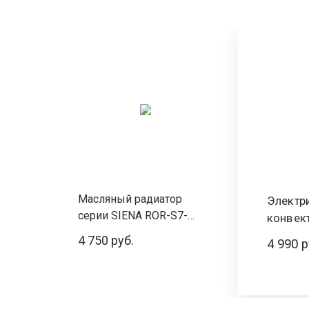
Масляный радиатор
Электр
серии SIENA ROR-S7-
конвект
1500M
Meccan
4 750 руб.
4 990 р