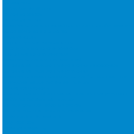
Конвекторы
Масляные радиаторы
Тепловые завесы
Тепловые пушки
Аксессуары для инфракрасных потолочных обогревателе
Водоснабжение и отопление
Газовые котлы
Двухконтурные газовые котлы
Накопительные водонагреватели
Проточные водонагреватели
Аксессуары для водонагревателей
Бытовые вентиляционные установки и аксессуары
Бытовые вентиляционные установки
Аксессуары и сменные фильтры для бытовых вентиляци
Оборудование для систем вентиляции
Гибкие воздуховоды
Компактные моноблочные вентиляционные установки
Наборные системы вентиляции
Вентиляторы для наборных систем
Вентиляторы специального назначения
Охладители и нагреватели
Рекуператоры
Сетевые элементы
Решетки и диффузоры