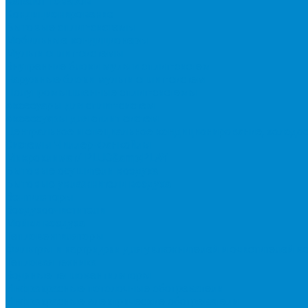
Каталог товаров
Кондиционирование
Бытовые сплит-системы
Мобильные кондиционеры
Мульти сплит-системы
Внутренние блоки мульти сплит-систем
Наружные блоки мульти сплит-систем
Полупромышленные сплит-системы
Аксесуары для сплит-систем
Аксессуары для сплит систем
Центральное и специальное кондиционирование, холодо
Системы Чиллер-Фанкойлы
Микроклимат/ PLUG&amp;PLAY
Бытовые осушители воздуха
Бытовые увлажнители воздуха
Вентиляторы
Воздухоочистители
Мойки воздуха
Тепловентиляторы
Фильтры и картриджи для увлажнителей и очистителей в
Тепловая техника
Водяные тепловентиляторы
Инфракрасные потолочные обогреватели
Инфракрасные электрические обогреватели