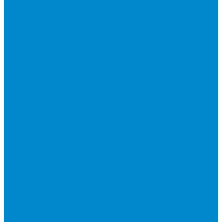
Компактные моноблочные вентиляционные установки
Наборные системы вентиляции
Вентиляторы для наборных систем
Вентиляторы специального назначения
Охладители и нагреватели
Рекуператоры
Сетевые элементы
Решетки и диффузоры
Системы управления и автоматизации
Водяные клапаны
Датчики, преобразователи и реле
Смесительные узлы
Циркуляционные насосы
Частотные преобразователи и регуляторы скорости
Шкафы управления
Электроприводы для воздушных и водяных клапанов
Системы регулирования влажности
Осушители для бассейнов
Расходные материалы, инструмент
Вакуумирование и дозаправка
Манометрические коллекторы
Масла и химия
Насосы вакуумные