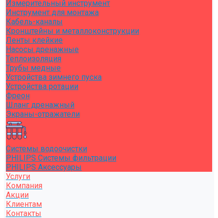
Измерительный инструмент
Инструмент для монтажа
Кабель-каналы
Кронштейны и металлоконструкции
Ленты клейкие
Насосы дренажные
Теплоизоляция
Трубы медные
Устройства зимнего пуска
Устройства ротации
Фреон
Шланг дренажный
Экраны-отражатели
Системы водоочистки
PHILIPS Системы фильтрации
PHILIPS Аксессуары
Услуги
Компания
Акции
Клиентам
Контакты