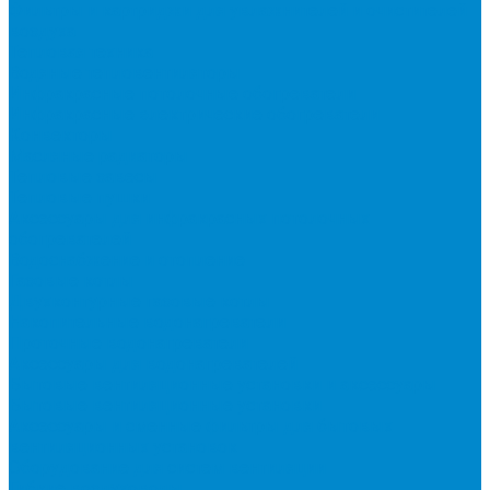
Фильтры и картриджи для увлажнителей и очистителей
воздуха
Тепловая техника
Водяные тепловентиляторы
Инфракрасные потолочные обогреватели
Инфракрасные электрические обогреватели
Конвекторы
Масляные радиаторы
Тепловые завесы
Тепловые пушки
Аксессуары для инфракрасных потолочных
обогревателей
Водоснабжение и отопление
Газовые котлы
Двухконтурные газовые котлы
Накопительные водонагреватели
Проточные водонагреватели
Аксессуары для водонагревателей
Бытовые вентиляционные установки и аксессуары
Бытовые вентиляционные установки
Аксессуары и сменные фильтры для бытовых
вентиляционных установок
Оборудование для систем вентиляции
Гибкие воздуховоды