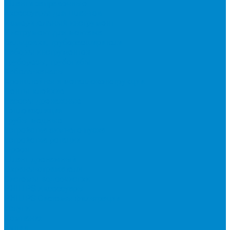
Шланги заправочные
Аксессуары для шлангов
Измерительный инструмент
Инструмент для монтажа
Вальцовки, труборасширители
Наборы инструментов
Труборезы, трубогибы
Кабель-каналы
Кронштейны и металлоконструкции
Ленты клейкие
Насосы дренажные
Теплоизоляция
Трубы медные
Устройства зимнего пуска
Устройства ротации
Фреон
Шланг дренажный
Экраны-отражатели
Системы водоочистки
PHILIPS Аксессуары
PHILIPS Системы фильтрации
Услуги
Компания
Акции