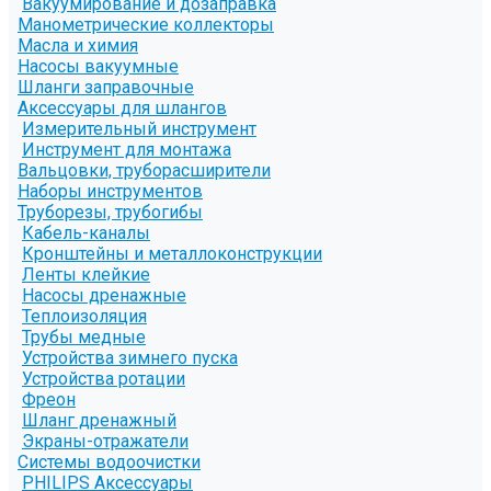
Вакуумирование и дозаправка
Манометрические коллекторы
Масла и химия
Насосы вакуумные
Шланги заправочные
Аксессуары для шлангов
Измерительный инструмент
Инструмент для монтажа
Вальцовки, труборасширители
Наборы инструментов
Труборезы, трубогибы
Кабель-каналы
Кронштейны и металлоконструкции
Ленты клейкие
Насосы дренажные
Теплоизоляция
Трубы медные
Устройства зимнего пуска
Устройства ротации
Фреон
Шланг дренажный
Экраны-отражатели
Системы водоочистки
PHILIPS Аксессуары