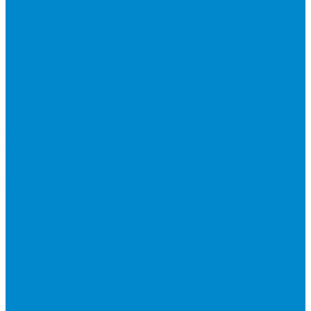
Акции
Клиентам
Контакты
...
Каталог товаров
Кондиционирование
Бытовые сплит-системы
Мобильные кондиционеры
Мульти сплит-системы
Внутренние блоки мульти сплит-систем
Наружные блоки мульти сплит-систем
Полупромышленные сплит-системы
Аксесуары для сплит-систем
Аксессуары для сплит систем
Центральное и специальное кондиционирование,
холодоснабжение
Системы Чиллер-Фанкойлы
Микроклимат/ PLUG&amp;PLAY
Бытовые осушители воздуха
Бытовые увлажнители воздуха
Вентиляторы
Воздухоочистители
Мойки воздуха
Тепловентиляторы