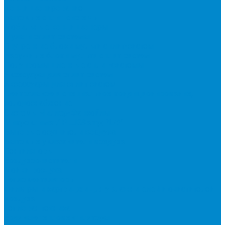
Кондиционирование
Бытовые сплит-системы
Мобильные кондиционеры
Мульти сплит-системы
Внутренние блоки мульти сплит-систем
Наружные блоки мульти сплит-систем
Полупромышленные сплит-системы
Аксесуары для сплит-систем
Аксессуары для сплит систем
Центральное и специальное кондиционирование,
холодоснабжение
Системы Чиллер-Фанкойлы
Микроклимат/ PLUG&amp;PLAY
Бытовые осушители воздуха
Бытовые увлажнители воздуха
Вентиляторы
Воздухоочистители
Мойки воздуха
Тепловентиляторы
Фильтры и картриджи для увлажнителей и очистителей
воздуха
Тепловая техника
Водяные тепловентиляторы