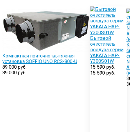
Бытовой
очиститель
Кл
воздуха серии
сп
YAKATA HAP-
Компактная приточно-вытяжная
се
Y300S01W
установка SOFFIO UNO RCS-800-U
NE
15 590 руб.
89 000 руб.
A
89 000 руб.
15 590 руб.
(к
30
30
L