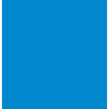
Инфракрасные потолочные обогреватели
Инфракрасные электрические обогреватели
Конвекторы
Масляные радиаторы
Тепловые завесы
Тепловые пушки
Аксессуары для инфракрасных потолочных
обогревателей
Водоснабжение и отопление
Газовые котлы
Двухконтурные газовые котлы
Накопительные водонагреватели
Проточные водонагреватели
Аксессуары для водонагревателей
Бытовые вентиляционные установки и аксессуары
Бытовые вентиляционные установки
Аксессуары и сменные фильтры для бытовых
вентиляционных установок
Оборудование для систем вентиляции
Гибкие воздуховоды
Компактные моноблочные вентиляционные установки
Наборные системы вентиляции
Вентиляторы для наборных систем
Вентиляторы специального назначения