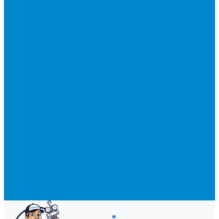
Вальцовки, труборасширители
Наборы инструментов
Труборезы, трубогибы
Кабель-каналы
Кронштейны и металлоконструкции
Ленты клейкие
Насосы дренажные
Теплоизоляция
Трубы медные
Устройства зимнего пуска
Устройства ротации
Фреон
Шланг дренажный
Экраны-отражатели
Системы водоочистки
PHILIPS Аксессуары
PHILIPS Системы фильтрации
Услуги
Компания
Акции
Клиентам
Контакты