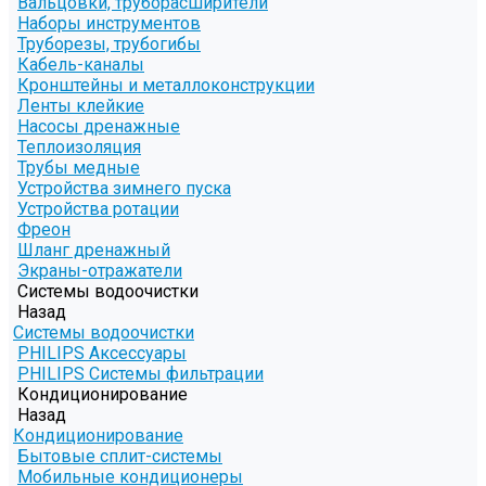
Вальцовки, труборасширители
Наборы инструментов
Труборезы, трубогибы
Кабель-каналы
Кронштейны и металлоконструкции
Ленты клейкие
Насосы дренажные
Теплоизоляция
Трубы медные
Устройства зимнего пуска
Устройства ротации
Фреон
Шланг дренажный
Экраны-отражатели
Системы водоочистки
Назад
Системы водоочистки
PHILIPS Аксессуары
PHILIPS Системы фильтрации
Кондиционирование
Назад
Кондиционирование
Бытовые сплит-системы
Мобильные кондиционеры