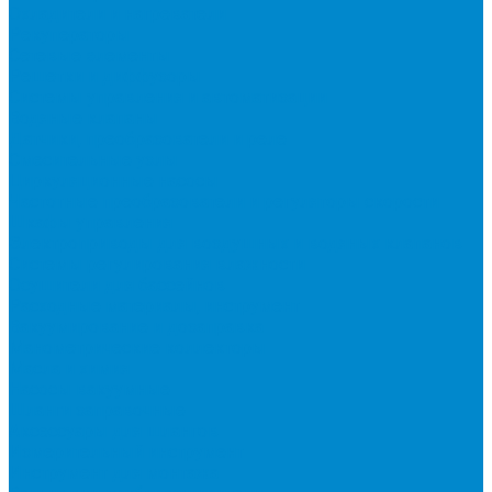
Охладители и нагреватели
Рекуператоры
Сетевые элементы
Решетки и диффузоры
Системы управления и автоматизации
Водяные клапаны
Датчики, преобразователи и реле
Смесительные узлы
Циркуляционные насосы
Частотные преобразователи и регуляторы скорости
Шкафы управления
Электроприводы для воздушных и водяных клапанов
Системы регулирования влажности
Осушители для бассейнов
Расходные материалы, инструмент
Вакуумирование и дозаправка
Манометрические коллекторы
Масла и химия
Насосы вакуумные
Шланги заправочные
Аксессуары для шлангов
Измерительный инструмент
Инструмент для монтажа