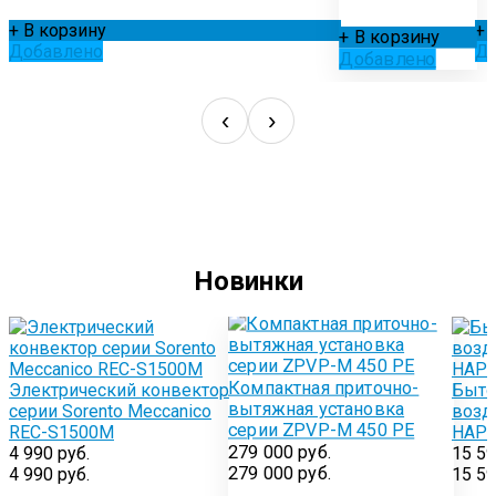
+ В корзину
+ 
+ В корзину
Добавлено
Д
Добавлено
‹
›
Новинки
Компактная приточно-
и
Электрический конвектор
Быто
вытяжная установка
серии Sorento Meccanico
возд
серии ZPVP-M 450 PE
REC-S1500M
HAP-
279 000 руб.
4 990 руб.
15 59
279 000 руб.
4 990 руб.
15 59