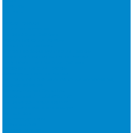
Акции
Клиентам
Контакты
...
Каталог товаров
Кондиционирование
Бытовые сплит-системы
Мобильные кондиционеры
Мульти сплит-системы
Внутренние блоки мульти сплит-систем
Наружные блоки мульти сплит-систем
Полупромышленные сплит-системы
Аксесуары для сплит-систем
Аксессуары для сплит систем
Центральное и специальное кондиционирование,
холодоснабжение
Системы Чиллер-Фанкойлы
Микроклимат/ PLUG&amp;PLAY
Бытовые осушители воздуха
Бытовые увлажнители воздуха
Вентиляторы
Воздухоочистители
Мойки воздуха
Тепловентиляторы