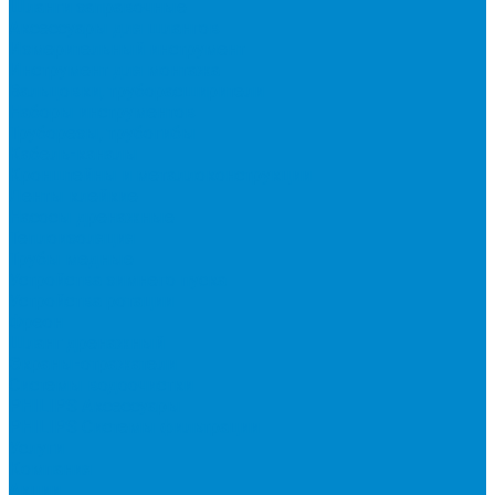
Шланги заправочные
Аксессуары для шлангов
Измерительный инструмент
Инструмент для монтажа
Вальцовки, труборасширители
Наборы инструментов
Труборезы, трубогибы
Кабель-каналы
Кронштейны и металлоконструкции
Ленты клейкие
Насосы дренажные
Теплоизоляция
Трубы медные
Устройства зимнего пуска
Устройства ротации
Фреон
Шланг дренажный
Экраны-отражатели
Системы водоочистки
PHILIPS Аксессуары
PHILIPS Системы фильтрации
Услуги
Компания
Акции