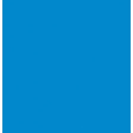
Фильтры и картриджи для увлажнителей и очистителей
воздуха
Тепловая техника
Водяные тепловентиляторы
Инфракрасные потолочные обогреватели
Инфракрасные электрические обогреватели
Конвекторы
Масляные радиаторы
Тепловые завесы
Тепловые пушки
Аксессуары для инфракрасных потолочных
обогревателей
Водоснабжение и отопление
Газовые котлы
Двухконтурные газовые котлы
Накопительные водонагреватели
Проточные водонагреватели
Аксессуары для водонагревателей
Бытовые вентиляционные установки и аксессуары
Бытовые вентиляционные установки
Аксессуары и сменные фильтры для бытовых
вентиляционных установок
Оборудование для систем вентиляции
Гибкие воздуховоды