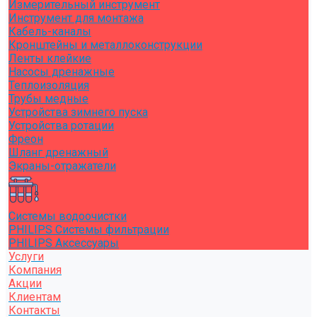
Измерительный инструмент
Инструмент для монтажа
Кабель-каналы
Кронштейны и металлоконструкции
Ленты клейкие
Насосы дренажные
Теплоизоляция
Трубы медные
Устройства зимнего пуска
Устройства ротации
Фреон
Шланг дренажный
Экраны-отражатели
Системы водоочистки
PHILIPS Системы фильтрации
PHILIPS Аксессуары
Услуги
Компания
Акции
Клиентам
Контакты