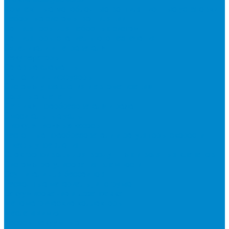
Компактные моноблочные вентиляционные установки
Наборные системы вентиляции
Вентиляторы для наборных систем
Вентиляторы специального назначения
Охладители и нагреватели
Рекуператоры
Сетевые элементы
Решетки и диффузоры
Системы управления и автоматизации
Водяные клапаны
Датчики, преобразователи и реле
Смесительные узлы
Циркуляционные насосы
Частотные преобразователи и регуляторы скорости
Шкафы управления
Электроприводы для воздушных и водяных клапанов
Системы регулирования влажности
Осушители для бассейнов
Расходные материалы, инструмент
Вакуумирование и дозаправка
Манометрические коллекторы
Масла и химия
Насосы вакуумные