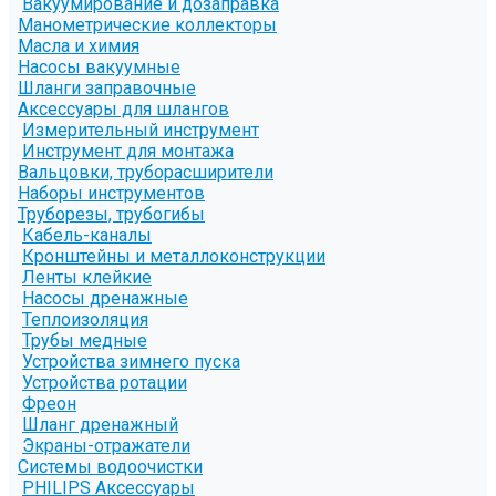
Вакуумирование и дозаправка
Манометрические коллекторы
Масла и химия
Насосы вакуумные
Шланги заправочные
Аксессуары для шлангов
Измерительный инструмент
Инструмент для монтажа
Вальцовки, труборасширители
Наборы инструментов
Труборезы, трубогибы
Кабель-каналы
Кронштейны и металлоконструкции
Ленты клейкие
Насосы дренажные
Теплоизоляция
Трубы медные
Устройства зимнего пуска
Устройства ротации
Фреон
Шланг дренажный
Экраны-отражатели
Системы водоочистки
PHILIPS Аксессуары