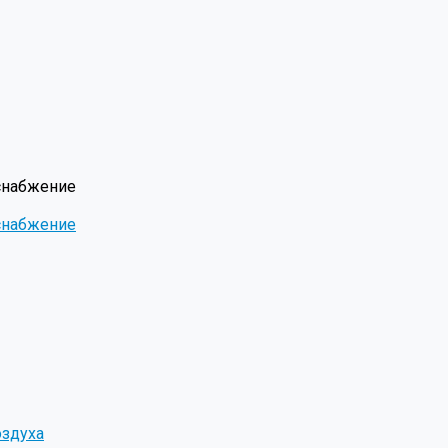
снабжение
снабжение
оздуха