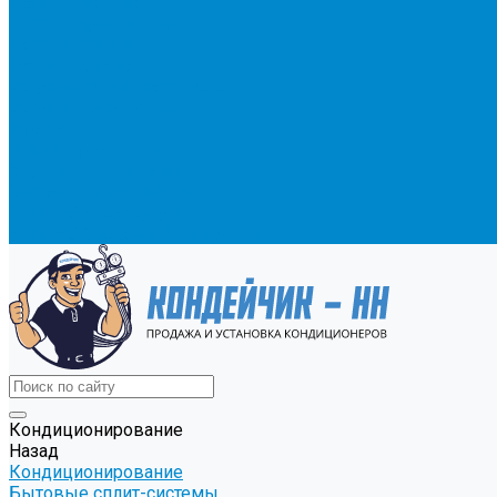
Ленты клейкие
Насосы дренажные
Теплоизоляция
Трубы медные
Устройства зимнего пуска
Устройства ротации
Фреон
Шланг дренажный
Экраны-отражатели
Системы водоочистки
PHILIPS Аксессуары
PHILIPS Системы фильтрации
Кондиционирование
Назад
Кондиционирование
Бытовые сплит-системы