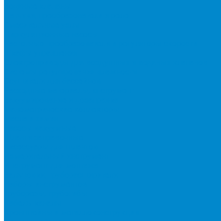
Водяные клапаны
Датчики, преобразователи и реле
Смесительные узлы
Циркуляционные насосы
Частотные преобразователи и регуляторы скорости
Шкафы управления
Электроприводы для воздушных и водяных клапанов
Системы регулирования влажности
Осушители для бассейнов
Расходные материалы, инструмент
Вакуумирование и дозаправка
Манометрические коллекторы
Масла и химия
Насосы вакуумные
Шланги заправочные
Аксессуары для шлангов
Измерительный инструмент
Инструмент для монтажа
Вальцовки, труборасширители
Наборы инструментов
Труборезы, трубогибы
Кабель-каналы
Кронштейны и металлоконструкции