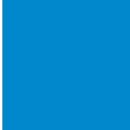
Бытовые сплит-системы
Мобильные кондиционеры
Мульти сплит-системы
Внутренние блоки мульти сплит-систем
Наружные блоки мульти сплит-систем
Полупромышленные сплит-системы
Аксесуары для сплит-систем
Аксессуары для сплит систем
Центральное и специальное кондиционирование, холодо
Системы Чиллер-Фанкойлы
Микроклимат/ PLUG&amp;PLAY
Бытовые осушители воздуха
Бытовые увлажнители воздуха
Вентиляторы
Воздухоочистители
Мойки воздуха
Тепловентиляторы
Фильтры и картриджи для увлажнителей и очистителей в
Тепловая техника
Водяные тепловентиляторы
Инфракрасные потолочные обогреватели
Инфракрасные электрические обогреватели
Конвекторы