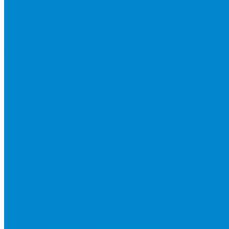
Масляные радиаторы
Тепловые завесы
Тепловые пушки
Аксессуары для инфракрасных потолочных обогревателе
Водоснабжение и отопление
Газовые котлы
Двухконтурные газовые котлы
Накопительные водонагреватели
Проточные водонагреватели
Аксессуары для водонагревателей
Бытовые вентиляционные установки и аксессуары
Бытовые вентиляционные установки
Аксессуары и сменные фильтры для бытовых вентиляци
Оборудование для систем вентиляции
Гибкие воздуховоды
Компактные моноблочные вентиляционные установки
Наборные системы вентиляции
Вентиляторы для наборных систем
Вентиляторы специального назначения
Охладители и нагреватели
Рекуператоры
Сетевые элементы
Решетки и диффузоры
Системы управления и автоматизации