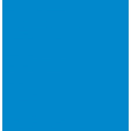
Бытовые сплит-системы
Мобильные кондиционеры
Мульти сплит-системы
Внутренние блоки мульти сплит-систем
Наружные блоки мульти сплит-систем
Полупромышленные сплит-системы
Аксесуары для сплит-систем
Аксессуары для сплит систем
Центральное и специальное кондиционирование,
холодоснабжение
Системы Чиллер-Фанкойлы
Микроклимат/ PLUG&amp;PLAY
Бытовые осушители воздуха
Бытовые увлажнители воздуха
Вентиляторы
Воздухоочистители
Мойки воздуха
Тепловентиляторы
Фильтры и картриджи для увлажнителей и очистителей
воздуха
Тепловая техника
Водяные тепловентиляторы
Инфракрасные потолочные обогреватели