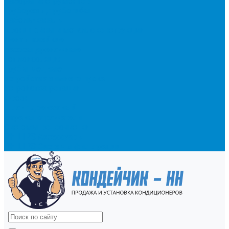
Наборы инструментов
Труборезы, трубогибы
Кабель-каналы
Кронштейны и металлоконструкции
Ленты клейкие
Насосы дренажные
Теплоизоляция
Трубы медные
Устройства зимнего пуска
Устройства ротации
Фреон
Шланг дренажный
Экраны-отражатели
Системы водоочистки
PHILIPS Аксессуары
PHILIPS Системы фильтрации