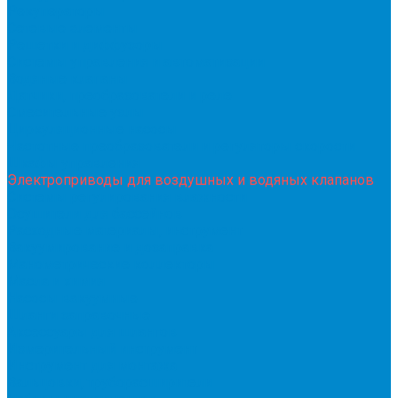
Рекуператоры
Сетевые элементы
Решетки и диффузоры
Системы управления и автоматизации
Водяные клапаны
Датчики, преобразователи и реле
Смесительные узлы
Циркуляционные насосы
Частотные преобразователи и регуляторы скорости
Шкафы управления
Электроприводы для воздушных и водяных клапанов
Системы регулирования влажности
Осушители для бассейнов
Расходные материалы, инструмент
Вакуумирование и дозаправка
Манометрические коллекторы
Масла и химия
Насосы вакуумные
Шланги заправочные
Аксессуары для шлангов
Измерительный инструмент
Инструмент для монтажа
Вальцовки, труборасширители