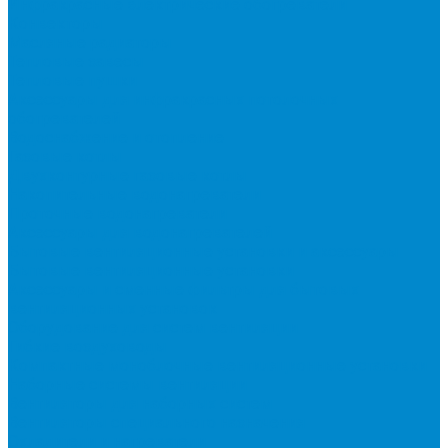
Инфракрасные электрические обогреватели
Конвекторы
Масляные радиаторы
Тепловые завесы
Тепловые пушки
Аксессуары для инфракрасных потолочных
обогревателей
Водоснабжение и отопление
Газовые котлы
Двухконтурные газовые котлы
Накопительные водонагреватели
Проточные водонагреватели
Аксессуары для водонагревателей
Бытовые вентиляционные установки и аксессуары
Бытовые вентиляционные установки
Аксессуары и сменные фильтры для бытовых
вентиляционных установок
Оборудование для систем вентиляции
Гибкие воздуховоды
Компактные моноблочные вентиляционные установки
Наборные системы вентиляции
Вентиляторы для наборных систем
Вентиляторы специального назначения
Охладители и нагреватели