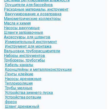
Системы регулирования влажности
Осушители для бассейнов
Расходные материалы, инструмент
Вакуумирование и дозаправка
Манометрические коллекторы
Масла и химия
Насосы вакуумные
Шланги заправочные
Аксессуары для шлангов
Измерительный инструмент
Инструмент для монтажа
Вальцовки, труборасширители
Наборы инструментов
Труборезы, трубогибы
Кабель-каналы
Кронштейны и металлоконструкции
Ленты клейкие
Насосы дренажные
Теплоизоляция
Трубы медные
Устройства зимнего пуска
Устройства ротации
Фреон
Шланг дренажный