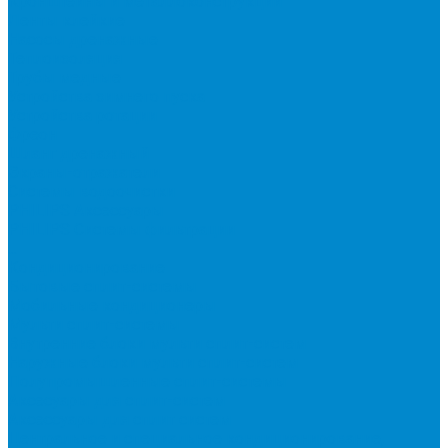
Кронштейны и металлоконструкции
Ленты клейкие
Насосы дренажные
Теплоизоляция
Трубы медные
Устройства зимнего пуска
Устройства ротации
Фреон
Шланг дренажный
Экраны-отражатели
Системы водоочистки
PHILIPS Аксессуары
PHILIPS Системы фильтрации
...
Кондиционирование
Бытовые сплит-системы
Мобильные кондиционеры
Мульти сплит-системы
Внутренние блоки мульти сплит-систем
Наружные блоки мульти сплит-систем
Полупромышленные сплит-системы
Аксесуары для сплит-систем
Аксессуары для сплит систем
Центральное и специальное кондиционирование,