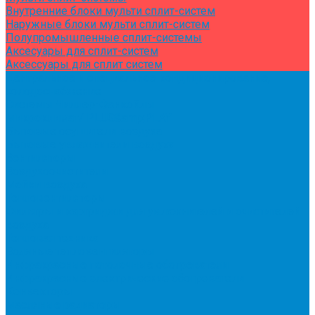
Внутренние блоки мульти сплит-систем
Наружные блоки мульти сплит-систем
Полупромышленные сплит-системы
Аксесуары для сплит-систем
Аксессуары для сплит систем
Центральное и специальное кондиционирование,
холодоснабжение
Системы Чиллер-Фанкойлы
Микроклимат/ PLUG&amp;PLAY
Бытовые осушители воздуха
Бытовые увлажнители воздуха
Вентиляторы
Воздухоочистители
Мойки воздуха
Тепловентиляторы
Фильтры и картриджи для увлажнителей и очистителей
воздуха
Тепловая техника
Водяные тепловентиляторы
Инфракрасные потолочные обогреватели
Инфракрасные электрические обогреватели
Конвекторы
Масляные радиаторы