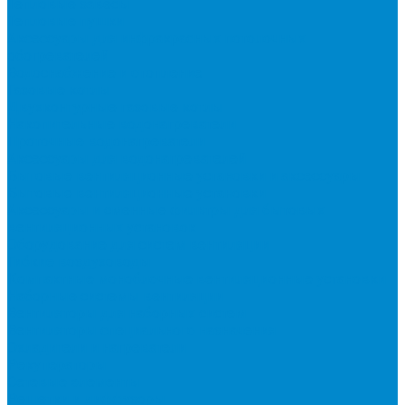
Тепловые завесы
Тепловые пушки
Аксессуары для инфракрасных потолочных
обогревателей
Водоснабжение и отопление
Газовые котлы
Двухконтурные газовые котлы
Накопительные водонагреватели
Проточные водонагреватели
Аксессуары для водонагревателей
Бытовые вентиляционные установки и аксессуары
Бытовые вентиляционные установки
Аксессуары и сменные фильтры для бытовых
вентиляционных установок
Оборудование для систем вентиляции
Гибкие воздуховоды
Компактные моноблочные вентиляционные установки
Наборные системы вентиляции
Вентиляторы для наборных систем
Вентиляторы специального назначения
Охладители и нагреватели
Рекуператоры
Сетевые элементы
Решетки и диффузоры