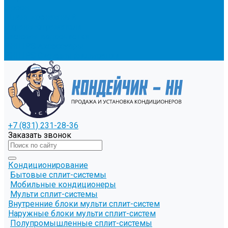
Фреон
Шланг дренажный
Экраны-отражатели
Системы водоочистки
PHILIPS Аксессуары
PHILIPS Системы фильтрации
+7 (831) 231-28-36
Заказать звонок
Кондиционирование
Бытовые сплит-системы
Мобильные кондиционеры
Мульти сплит-системы
Внутренние блоки мульти сплит-систем
Наружные блоки мульти сплит-систем
Полупромышленные сплит-системы