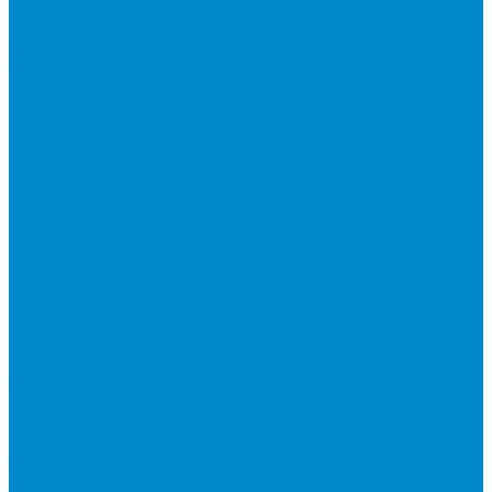
Шкафы управления
Электроприводы для воздушных и водяных клапанов
Системы регулирования влажности
Осушители для бассейнов
Расходные материалы, инструмент
Вакуумирование и дозаправка
Манометрические коллекторы
Масла и химия
Насосы вакуумные
Шланги заправочные
Аксессуары для шлангов
Измерительный инструмент
Инструмент для монтажа
Вальцовки, труборасширители
Наборы инструментов
Труборезы, трубогибы
Кабель-каналы
Кронштейны и металлоконструкции
Ленты клейкие
Насосы дренажные
Теплоизоляция
Трубы медные
Устройства зимнего пуска
Устройства ротации