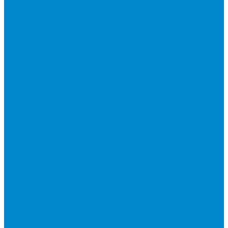
Накопительные водонагреватели
Проточные водонагреватели
Аксессуары для водонагревателей
Бытовые вентиляционные установки и аксессуары
Бытовые вентиляционные установки
Аксессуары и сменные фильтры для бытовых
вентиляционных установок
Оборудование для систем вентиляции
Гибкие воздуховоды
Компактные моноблочные вентиляционные установки
Наборные системы вентиляции
Вентиляторы для наборных систем
Вентиляторы специального назначения
Охладители и нагреватели
Рекуператоры
Сетевые элементы
Решетки и диффузоры
Системы управления и автоматизации
Водяные клапаны
Датчики, преобразователи и реле
Смесительные узлы
Циркуляционные насосы
Частотные преобразователи и регуляторы скорости