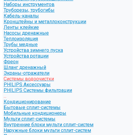
Наборы инструментов
Труборезы, трубогибы
Кабель-каналы
Кронштейны и металлоконструкции
Ленты клейкие
Насосы дренажные
Теплоизоляция
Трубы медные
Устройства зимнего пуска
Устройства ротации
Фреон
Шланг дренажный
Экраны-отражатели
Системы водоочистки
PHILIPS Аксессуары
PHILIPS Системы фильтрации
...
Кондиционирование
Бытовые сплит-системы
Мобильные кондиционеры
Мульти сплит-системы
Внутренние блоки мульти сплит-систем
Наружные блоки мульти сплит-систем