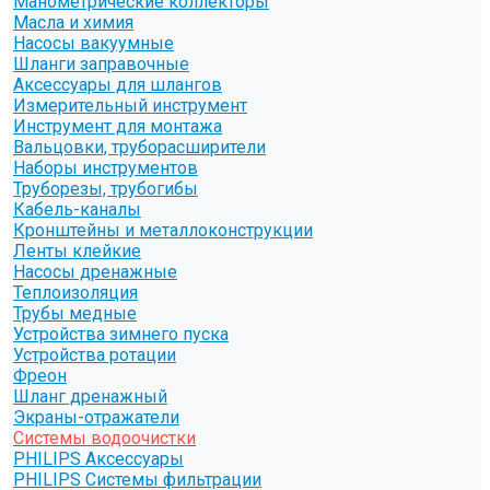
Манометрические коллекторы
Масла и химия
Насосы вакуумные
Шланги заправочные
Аксессуары для шлангов
Измерительный инструмент
Инструмент для монтажа
Вальцовки, труборасширители
Наборы инструментов
Труборезы, трубогибы
Кабель-каналы
Кронштейны и металлоконструкции
Ленты клейкие
Насосы дренажные
Теплоизоляция
Трубы медные
Устройства зимнего пуска
Устройства ротации
Фреон
Шланг дренажный
Экраны-отражатели
Системы водоочистки
PHILIPS Аксессуары
PHILIPS Системы фильтрации