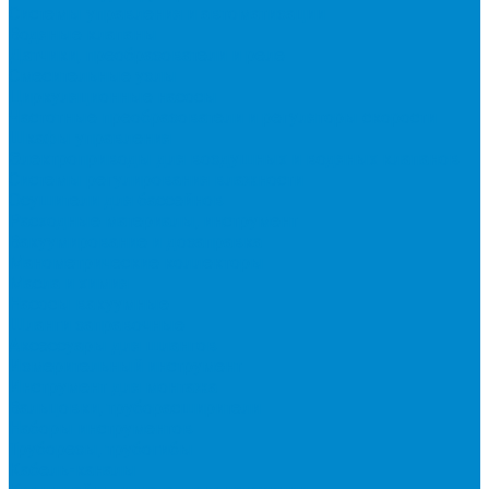
Системы управления и автоматизации
Водяные клапаны
Датчики, преобразователи и реле
Смесительные узлы
Циркуляционные насосы
Частотные преобразователи и регуляторы скорости
Шкафы управления
Электроприводы для воздушных и водяных клапанов
Системы регулирования влажности
Осушители для бассейнов
Расходные материалы, инструмент
Вакуумирование и дозаправка
Манометрические коллекторы
Масла и химия
Насосы вакуумные
Шланги заправочные
Аксессуары для шлангов
Измерительный инструмент
Инструмент для монтажа
Вальцовки, труборасширители
Наборы инструментов
Труборезы, трубогибы
Кабель-каналы