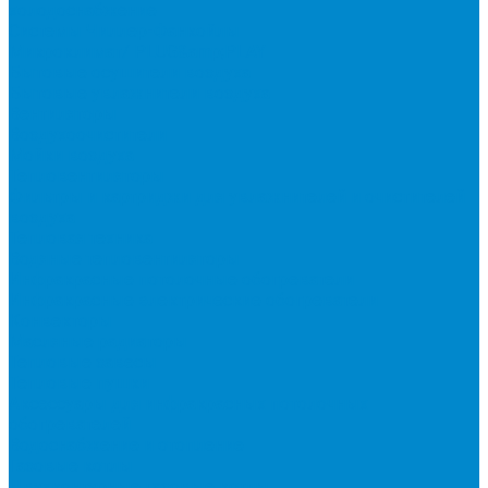
холодоснабжение
Системы Чиллер-Фанкойлы
Микроклимат/ PLUG&amp;PLAY
Бытовые осушители воздуха
Бытовые увлажнители воздуха
Вентиляторы
Воздухоочистители
Мойки воздуха
Тепловентиляторы
Фильтры и картриджи для увлажнителей и очистителей
воздуха
Тепловая техника
Водяные тепловентиляторы
Инфракрасные потолочные обогреватели
Инфракрасные электрические обогреватели
Конвекторы
Масляные радиаторы
Тепловые завесы
Тепловые пушки
Аксессуары для инфракрасных потолочных
обогревателей
Водоснабжение и отопление
Газовые котлы
Двухконтурные газовые котлы