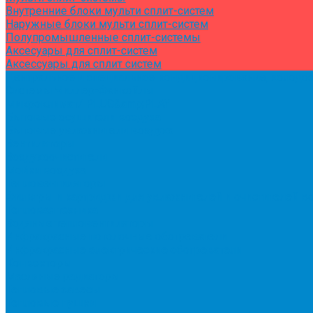
Внутренние блоки мульти сплит-систем
Наружные блоки мульти сплит-систем
Полупромышленные сплит-системы
Аксесуары для сплит-систем
Аксессуары для сплит систем
Центральное и специальное кондиционирование, холодо
Системы Чиллер-Фанкойлы
Микроклимат/ PLUG&amp;PLAY
Бытовые осушители воздуха
Бытовые увлажнители воздуха
Вентиляторы
Воздухоочистители
Мойки воздуха
Тепловентиляторы
Фильтры и картриджи для увлажнителей и очистителей в
Тепловая техника
Водяные тепловентиляторы
Инфракрасные потолочные обогреватели
Инфракрасные электрические обогреватели
Конвекторы
Масляные радиаторы
Тепловые завесы
Тепловые пушки