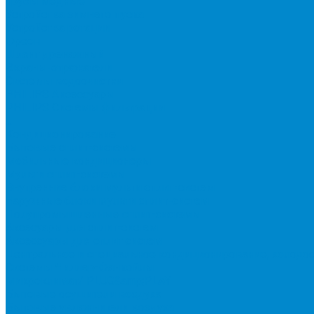
Трубы медные
Устройства зимнего пуска
Устройства ротации
Фреон
Шланг дренажный
Экраны-отражатели
Системы водоочистки
PHILIPS Аксессуары
PHILIPS Системы фильтрации
...
Кондиционирование
Бытовые сплит-системы
Мобильные кондиционеры
Мульти сплит-системы
Внутренние блоки мульти сплит-систем
Наружные блоки мульти сплит-систем
Полупромышленные сплит-системы
Аксесуары для сплит-систем
Аксессуары для сплит систем
Центральное и специальное кондиционирование, холодо
Системы Чиллер-Фанкойлы
Микроклимат/ PLUG&amp;PLAY
Бытовые осушители воздуха
Бытовые увлажнители воздуха