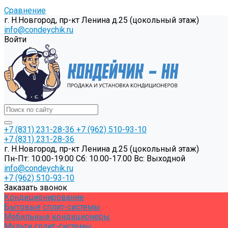
Сравнение
г. Н.Новгород, пр-кт Ленина д.25 (цокольный этаж)
info@condeychik.ru
Войти
+7 (831) 231-28-36
+7 (962) 510-93-10
+7 (831) 231-28-36
г. Н.Новгород, пр-кт Ленина д.25 (цокольный этаж)
Пн-Пт: 10:00-19:00 Cб: 10.00-17.00 Вс: Выходной
info@condeychik.ru
+7 (962) 510-93-10
Заказать звонок
Кондиционирование
Бытовые сплит-системы
Мобильные кондиционеры
Мульти сплит-системы