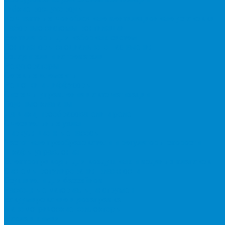
Гибкие воздуховоды
Компактные моноблочные вентиляционные установки
Наборные системы вентиляции
Вентиляторы для наборных систем
Вентиляторы специального назначения
Охладители и нагреватели
Рекуператоры
Сетевые элементы
Решетки и диффузоры
Системы управления и автоматизации
Водяные клапаны
Датчики, преобразователи и реле
Смесительные узлы
Циркуляционные насосы
Частотные преобразователи и регуляторы скорости
Шкафы управления
Электроприводы для воздушных и водяных клапанов
Системы регулирования влажности
Осушители для бассейнов
Расходные материалы, инструмент
Вакуумирование и дозаправка
Манометрические коллекторы
Масла и химия