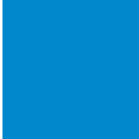
Циркуляционные насосы
Частотные преобразователи и регуляторы скорости
Шкафы управления
Электроприводы для воздушных и водяных клапанов
Системы регулирования влажности
Осушители для бассейнов
Расходные материалы, инструмент
Вакуумирование и дозаправка
Манометрические коллекторы
Масла и химия
Насосы вакуумные
Шланги заправочные
Аксессуары для шлангов
Измерительный инструмент
Инструмент для монтажа
Вальцовки, труборасширители
Наборы инструментов
Труборезы, трубогибы
Кабель-каналы
Кронштейны и металлоконструкции
Ленты клейкие
Насосы дренажные
Теплоизоляция