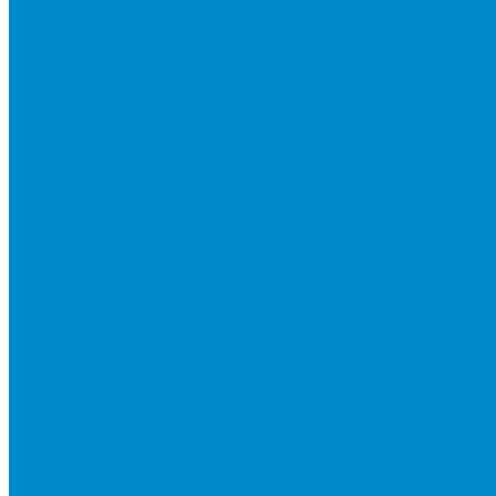
Аксессуары для инфракрасных потолочных обогревателе
Водоснабжение и отопление
Газовые котлы
Двухконтурные газовые котлы
Накопительные водонагреватели
Проточные водонагреватели
Аксессуары для водонагревателей
Бытовые вентиляционные установки и аксессуары
Бытовые вентиляционные установки
Аксессуары и сменные фильтры для бытовых вентиляци
Оборудование для систем вентиляции
Гибкие воздуховоды
Компактные моноблочные вентиляционные установки
Наборные системы вентиляции
Вентиляторы для наборных систем
Вентиляторы специального назначения
Охладители и нагреватели
Рекуператоры
Сетевые элементы
Решетки и диффузоры
Системы управления и автоматизации
Водяные клапаны
Датчики, преобразователи и реле
Смесительные узлы