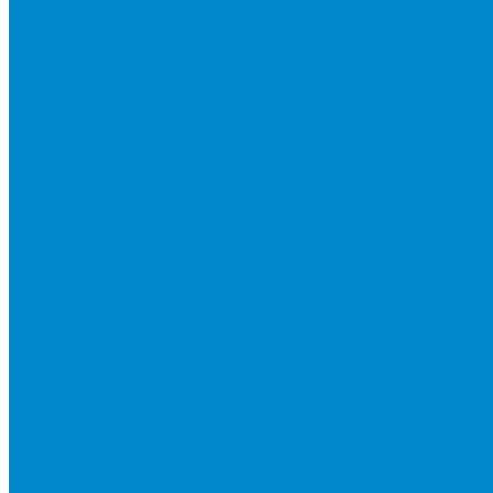
Вентиляторы
Воздухоочистители
Мойки воздуха
Тепловентиляторы
Фильтры и картриджи для увлажнителей и очистителей в
Тепловая техника
Водяные тепловентиляторы
Инфракрасные потолочные обогреватели
Инфракрасные электрические обогреватели
Конвекторы
Масляные радиаторы
Тепловые завесы
Тепловые пушки
Аксессуары для инфракрасных потолочных обогревателе
Водоснабжение и отопление
Газовые котлы
Двухконтурные газовые котлы
Накопительные водонагреватели
Проточные водонагреватели
Аксессуары для водонагревателей
Бытовые вентиляционные установки и аксессуары
Бытовые вентиляционные установки
Аксессуары и сменные фильтры для бытовых вентиляци
Оборудование для систем вентиляции