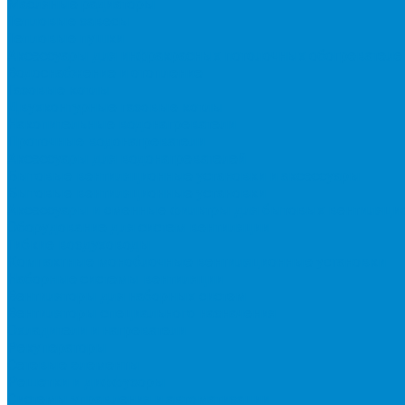
Масляные радиаторы
Тепловые завесы
Тепловые пушки
Аксессуары для инфракрасных потолочных обогревателе
Водоснабжение и отопление
Газовые котлы
Двухконтурные газовые котлы
Накопительные водонагреватели
Проточные водонагреватели
Аксессуары для водонагревателей
Бытовые вентиляционные установки и аксессуары
Бытовые вентиляционные установки
Аксессуары и сменные фильтры для бытовых вентиляци
Оборудование для систем вентиляции
Гибкие воздуховоды
Компактные моноблочные вентиляционные установки
Наборные системы вентиляции
Вентиляторы для наборных систем
Вентиляторы специального назначения
Охладители и нагреватели
Рекуператоры
Сетевые элементы
Решетки и диффузоры
Системы управления и автоматизации