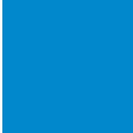
Водяные клапаны
Датчики, преобразователи и реле
Смесительные узлы
Циркуляционные насосы
Частотные преобразователи и регуляторы скорости
Шкафы управления
Электроприводы для воздушных и водяных клапанов
Системы регулирования влажности
Осушители для бассейнов
Расходные материалы, инструмент
Вакуумирование и дозаправка
Манометрические коллекторы
Масла и химия
Насосы вакуумные
Шланги заправочные
Аксессуары для шлангов
Измерительный инструмент
Инструмент для монтажа
Вальцовки, труборасширители
Наборы инструментов
Труборезы, трубогибы
Кабель-каналы
Кронштейны и металлоконструкции