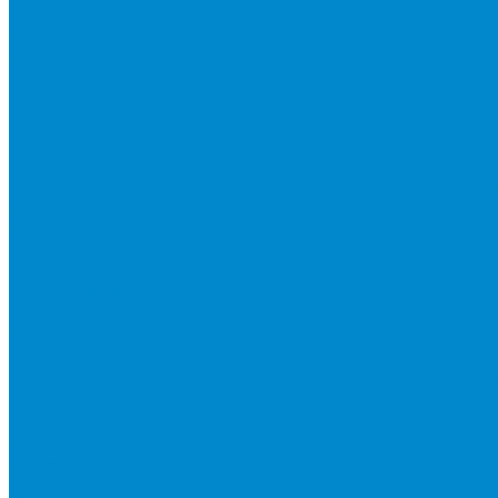
Бытовые сплит-системы
Мобильные кондиционеры
Мульти сплит-системы
Внутренние блоки мульти сплит-систем
Наружные блоки мульти сплит-систем
Полупромышленные сплит-системы
Аксесуары для сплит-систем
Аксессуары для сплит систем
Центральное и специальное кондиционирование, холодо
Системы Чиллер-Фанкойлы
Микроклимат/ PLUG&amp;PLAY
Бытовые осушители воздуха
Бытовые увлажнители воздуха
Вентиляторы
Воздухоочистители
Мойки воздуха
Тепловентиляторы
Фильтры и картриджи для увлажнителей и очистителей в
Тепловая техника
Водяные тепловентиляторы
Инфракрасные потолочные обогреватели
Инфракрасные электрические обогреватели
Конвекторы