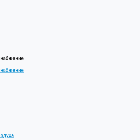
снабжение
снабжение
оздуха