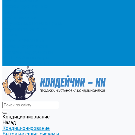
Ленты клейкие
Насосы дренажные
Теплоизоляция
Трубы медные
Устройства зимнего пуска
Устройства ротации
Фреон
Шланг дренажный
Экраны-отражатели
Системы водоочистки
PHILIPS Аксессуары
PHILIPS Системы фильтрации
Кондиционирование
Назад
Кондиционирование
Бытовые сплит-системы