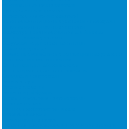
Накопительные водонагреватели
Проточные водонагреватели
Аксессуары для водонагревателей
Бытовые вентиляционные установки и аксессуары
Бытовые вентиляционные установки
Аксессуары и сменные фильтры для бытовых
вентиляционных установок
Оборудование для систем вентиляции
Гибкие воздуховоды
Компактные моноблочные вентиляционные установки
Наборные системы вентиляции
Вентиляторы для наборных систем
Вентиляторы специального назначения
Охладители и нагреватели
Рекуператоры
Сетевые элементы
Решетки и диффузоры
Системы управления и автоматизации
Водяные клапаны
Датчики, преобразователи и реле
Смесительные узлы
Циркуляционные насосы
Частотные преобразователи и регуляторы скорости