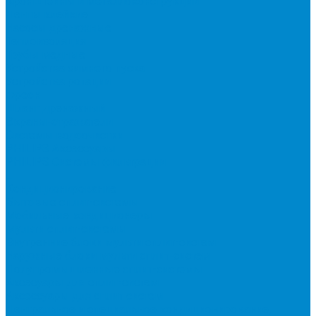
Кронштейны и металлоконструкции
Ленты клейкие
Насосы дренажные
Теплоизоляция
Трубы медные
Устройства зимнего пуска
Устройства ротации
Фреон
Шланг дренажный
Экраны-отражатели
Системы водоочистки
PHILIPS Аксессуары
PHILIPS Системы фильтрации
...
Кондиционирование
Бытовые сплит-системы
Мобильные кондиционеры
Мульти сплит-системы
Внутренние блоки мульти сплит-систем
Наружные блоки мульти сплит-систем
Полупромышленные сплит-системы
Аксесуары для сплит-систем
Аксессуары для сплит систем
Центральное и специальное кондиционирование,