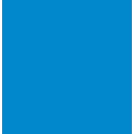
Системы управления и автоматизации
Водяные клапаны
Датчики, преобразователи и реле
Смесительные узлы
Циркуляционные насосы
Частотные преобразователи и регуляторы скорости
Шкафы управления
Электроприводы для воздушных и водяных клапанов
Системы регулирования влажности
Осушители для бассейнов
Расходные материалы, инструмент
Вакуумирование и дозаправка
Манометрические коллекторы
Масла и химия
Насосы вакуумные
Шланги заправочные
Аксессуары для шлангов
Измерительный инструмент
Инструмент для монтажа
Вальцовки, труборасширители
Наборы инструментов
Труборезы, трубогибы
Кабель-каналы