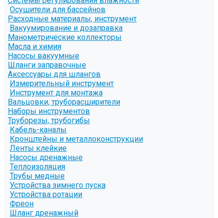
Системы регулирования влажности
Осушители для бассейнов
Расходные материалы, инструмент
Вакуумирование и дозаправка
Манометрические коллекторы
Масла и химия
Насосы вакуумные
Шланги заправочные
Аксессуары для шлангов
Измерительный инструмент
Инструмент для монтажа
Вальцовки, труборасширители
Наборы инструментов
Труборезы, трубогибы
Кабель-каналы
Кронштейны и металлоконструкции
Ленты клейкие
Насосы дренажные
Теплоизоляция
Трубы медные
Устройства зимнего пуска
Устройства ротации
Фреон
Шланг дренажный