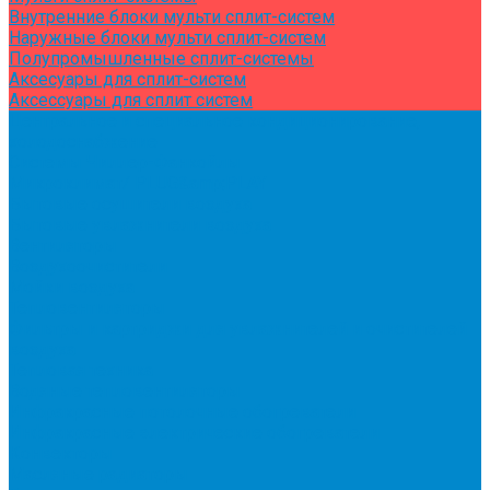
Внутренние блоки мульти сплит-систем
Наружные блоки мульти сплит-систем
Полупромышленные сплит-системы
Аксесуары для сплит-систем
Аксессуары для сплит систем
Центральное и специальное кондиционирование,
холодоснабжение
Системы Чиллер-Фанкойлы
Микроклимат/ PLUG&amp;PLAY
Бытовые осушители воздуха
Бытовые увлажнители воздуха
Вентиляторы
Воздухоочистители
Мойки воздуха
Тепловентиляторы
Фильтры и картриджи для увлажнителей и очистителей
воздуха
Тепловая техника
Водяные тепловентиляторы
Инфракрасные потолочные обогреватели
Инфракрасные электрические обогреватели
Конвекторы
Масляные радиаторы