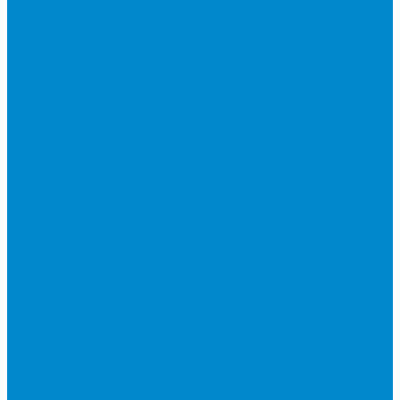
Тепловые завесы
Тепловые пушки
Аксессуары для инфракрасных потолочных
обогревателей
Водоснабжение и отопление
Газовые котлы
Двухконтурные газовые котлы
Накопительные водонагреватели
Проточные водонагреватели
Аксессуары для водонагревателей
Бытовые вентиляционные установки и аксессуары
Бытовые вентиляционные установки
Аксессуары и сменные фильтры для бытовых
вентиляционных установок
Оборудование для систем вентиляции
Гибкие воздуховоды
Компактные моноблочные вентиляционные установки
Наборные системы вентиляции
Вентиляторы для наборных систем
Вентиляторы специального назначения
Охладители и нагреватели
Рекуператоры
Сетевые элементы
Решетки и диффузоры