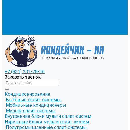
Фреон
Шланг дренажный
Экраны-отражатели
Системы водоочистки
PHILIPS Аксессуары
PHILIPS Системы фильтрации
+7 (831) 231-28-36
Заказать звонок
Кондиционирование
Бытовые сплит-системы
Мобильные кондиционеры
Мульти сплит-системы
Внутренние блоки мульти сплит-систем
Наружные блоки мульти сплит-систем
Полупромышленные сплит-системы