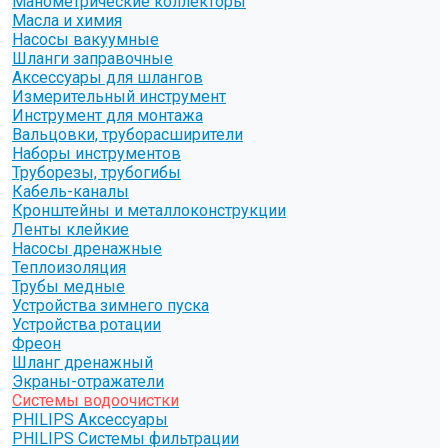
Манометрические коллекторы
Масла и химия
Насосы вакуумные
Шланги заправочные
Аксессуары для шлангов
Измерительный инструмент
Инструмент для монтажа
Вальцовки, труборасширители
Наборы инструментов
Труборезы, трубогибы
Кабель-каналы
Кронштейны и металлоконструкции
Ленты клейкие
Насосы дренажные
Теплоизоляция
Трубы медные
Устройства зимнего пуска
Устройства ротации
Фреон
Шланг дренажный
Экраны-отражатели
Системы водоочистки
PHILIPS Аксессуары
PHILIPS Системы фильтрации