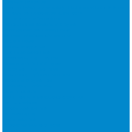
Шкафы управления
Электроприводы для воздушных и водяных клапанов
Системы регулирования влажности
Осушители для бассейнов
Расходные материалы, инструмент
Вакуумирование и дозаправка
Манометрические коллекторы
Масла и химия
Насосы вакуумные
Шланги заправочные
Аксессуары для шлангов
Измерительный инструмент
Инструмент для монтажа
Вальцовки, труборасширители
Наборы инструментов
Труборезы, трубогибы
Кабель-каналы
Кронштейны и металлоконструкции
Ленты клейкие
Насосы дренажные
Теплоизоляция
Трубы медные
Устройства зимнего пуска
Устройства ротации