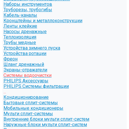
Наборы инструментов
Труборезы, трубогибы
Кабель-каналы
Кронштейны и металлоконструкции
Ленты клейкие
Насосы дренажные
Теплоизоляция
Трубы медные
Устройства зимнего пуска
Устройства ротации
Фреон
Шланг дренажный
Экраны-отражатели
Системы водоочистки
PHILIPS Аксессуары
PHILIPS Системы фильтрации
...
Кондиционирование
Бытовые сплит-системы
Мобильные кондиционеры
Мульти сплит-системы
Внутренние блоки мульти сплит-систем
Наружные блоки мульти сплит-систем