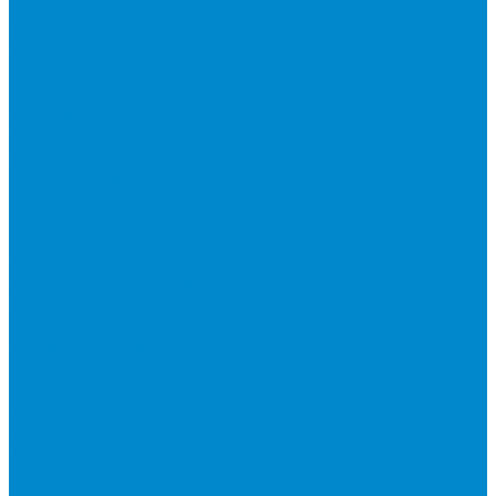
холодоснабжение
Системы Чиллер-Фанкойлы
Микроклимат/ PLUG&amp;PLAY
Бытовые осушители воздуха
Бытовые увлажнители воздуха
Вентиляторы
Воздухоочистители
Мойки воздуха
Тепловентиляторы
Фильтры и картриджи для увлажнителей и очистителей
воздуха
Тепловая техника
Водяные тепловентиляторы
Инфракрасные потолочные обогреватели
Инфракрасные электрические обогреватели
Конвекторы
Масляные радиаторы
Тепловые завесы
Тепловые пушки
Аксессуары для инфракрасных потолочных
обогревателей
Водоснабжение и отопление
Газовые котлы
Двухконтурные газовые котлы