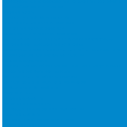
Аксессуары для инфракрасных потолочных обогревателе
Водоснабжение и отопление
Газовые котлы
Двухконтурные газовые котлы
Накопительные водонагреватели
Проточные водонагреватели
Аксессуары для водонагревателей
Бытовые вентиляционные установки и аксессуары
Бытовые вентиляционные установки
Аксессуары и сменные фильтры для бытовых вентиляци
Оборудование для систем вентиляции
Гибкие воздуховоды
Компактные моноблочные вентиляционные установки
Наборные системы вентиляции
Вентиляторы для наборных систем
Вентиляторы специального назначения
Охладители и нагреватели
Рекуператоры
Сетевые элементы
Решетки и диффузоры
Системы управления и автоматизации
Водяные клапаны
Датчики, преобразователи и реле
Смесительные узлы