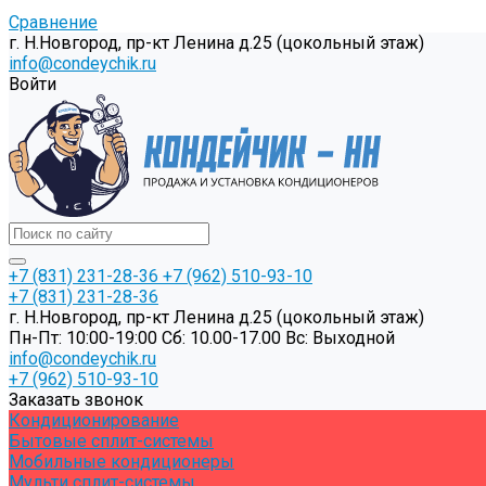
Сравнение
г. Н.Новгород, пр-кт Ленина д.25 (цокольный этаж)
info@condeychik.ru
Войти
+7 (831) 231-28-36
+7 (962) 510-93-10
+7 (831) 231-28-36
г. Н.Новгород, пр-кт Ленина д.25 (цокольный этаж)
Пн-Пт: 10:00-19:00 Cб: 10.00-17.00 Вс: Выходной
info@condeychik.ru
+7 (962) 510-93-10
Заказать звонок
Кондиционирование
Бытовые сплит-системы
Мобильные кондиционеры
Мульти сплит-системы