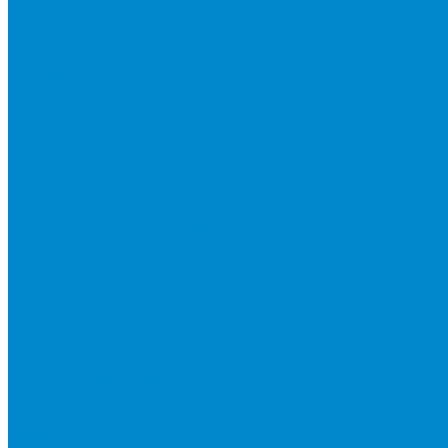
Гибкие воздуховоды
Компактные моноблочные вентиляционные установки
Наборные системы вентиляции
Вентиляторы для наборных систем
Вентиляторы специального назначения
Охладители и нагреватели
Рекуператоры
Сетевые элементы
Решетки и диффузоры
Системы управления и автоматизации
Водяные клапаны
Датчики, преобразователи и реле
Смесительные узлы
Циркуляционные насосы
Частотные преобразователи и регуляторы скорости
Шкафы управления
Электроприводы для воздушных и водяных клапанов
Системы регулирования влажности
Осушители для бассейнов
Расходные материалы, инструмент
Вакуумирование и дозаправка
Манометрические коллекторы
Масла и химия