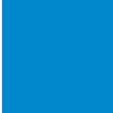
Трубы медные
Устройства зимнего пуска
Устройства ротации
Фреон
Шланг дренажный
Экраны-отражатели
Системы водоочистки
PHILIPS Аксессуары
PHILIPS Системы фильтрации
...
Кондиционирование
Бытовые сплит-системы
Мобильные кондиционеры
Мульти сплит-системы
Внутренние блоки мульти сплит-систем
Наружные блоки мульти сплит-систем
Полупромышленные сплит-системы
Аксесуары для сплит-систем
Аксессуары для сплит систем
Центральное и специальное кондиционирование, холодо
Системы Чиллер-Фанкойлы
Микроклимат/ PLUG&amp;PLAY
Бытовые осушители воздуха
Бытовые увлажнители воздуха