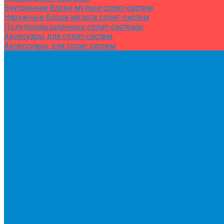
Внутренние блоки мульти сплит-систем
Наружные блоки мульти сплит-систем
Полупромышленные сплит-системы
Аксесуары для сплит-систем
Аксессуары для сплит систем
Центральное и специальное кондиционирование, холодо
Системы Чиллер-Фанкойлы
Микроклимат/ PLUG&amp;PLAY
Бытовые осушители воздуха
Бытовые увлажнители воздуха
Вентиляторы
Воздухоочистители
Мойки воздуха
Тепловентиляторы
Фильтры и картриджи для увлажнителей и очистителей в
Тепловая техника
Водяные тепловентиляторы
Инфракрасные потолочные обогреватели
Инфракрасные электрические обогреватели
Конвекторы
Масляные радиаторы
Тепловые завесы
Тепловые пушки