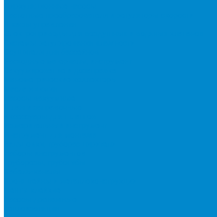
Циркуляционные насосы
Частотные преобразователи и регуляторы скорости
Шкафы управления
Электроприводы для воздушных и водяных клапанов
Системы регулирования влажности
Осушители для бассейнов
Расходные материалы, инструмент
Вакуумирование и дозаправка
Манометрические коллекторы
Масла и химия
Насосы вакуумные
Шланги заправочные
Аксессуары для шлангов
Измерительный инструмент
Инструмент для монтажа
Вальцовки, труборасширители
Наборы инструментов
Труборезы, трубогибы
Кабель-каналы
Кронштейны и металлоконструкции
Ленты клейкие
Насосы дренажные
Теплоизоляция