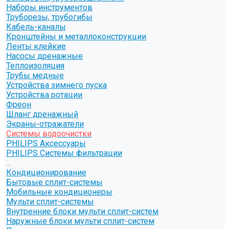
Наборы инструментов
Труборезы, трубогибы
Кабель-каналы
Кронштейны и металлоконструкции
Ленты клейкие
Насосы дренажные
Теплоизоляция
Трубы медные
Устройства зимнего пуска
Устройства ротации
Фреон
Шланг дренажный
Экраны-отражатели
Системы водоочистки
PHILIPS Аксессуары
PHILIPS Системы фильтрации
...
Кондиционирование
Бытовые сплит-системы
Мобильные кондиционеры
Мульти сплит-системы
Внутренние блоки мульти сплит-систем
Наружные блоки мульти сплит-систем