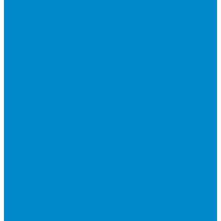
холодоснабжение
Системы Чиллер-Фанкойлы
Микроклимат/ PLUG&amp;PLAY
Бытовые осушители воздуха
Бытовые увлажнители воздуха
Вентиляторы
Воздухоочистители
Мойки воздуха
Тепловентиляторы
Фильтры и картриджи для увлажнителей и очистителей
воздуха
Тепловая техника
Водяные тепловентиляторы
Инфракрасные потолочные обогреватели
Инфракрасные электрические обогреватели
Конвекторы
Масляные радиаторы
Тепловые завесы
Тепловые пушки
Аксессуары для инфракрасных потолочных
обогревателей
Водоснабжение и отопление
Газовые котлы
Двухконтурные газовые котлы