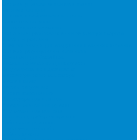
Системы управления и автоматизации
Водяные клапаны
Датчики, преобразователи и реле
Смесительные узлы
Циркуляционные насосы
Частотные преобразователи и регуляторы скорости
Шкафы управления
Электроприводы для воздушных и водяных клапанов
Системы регулирования влажности
Осушители для бассейнов
Расходные материалы, инструмент
Вакуумирование и дозаправка
Манометрические коллекторы
Масла и химия
Насосы вакуумные
Шланги заправочные
Аксессуары для шлангов
Измерительный инструмент
Инструмент для монтажа
Вальцовки, труборасширители
Наборы инструментов
Труборезы, трубогибы
Кабель-каналы