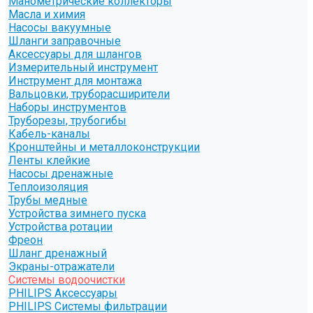
Манометрические коллекторы
Масла и химия
Насосы вакуумные
Шланги заправочные
Аксессуары для шлангов
Измерительный инструмент
Инструмент для монтажа
Вальцовки, труборасширители
Наборы инструментов
Труборезы, трубогибы
Кабель-каналы
Кронштейны и металлоконструкции
Ленты клейкие
Насосы дренажные
Теплоизоляция
Трубы медные
Устройства зимнего пуска
Устройства ротации
Фреон
Шланг дренажный
Экраны-отражатели
Системы водоочистки
PHILIPS Аксессуары
PHILIPS Системы фильтрации