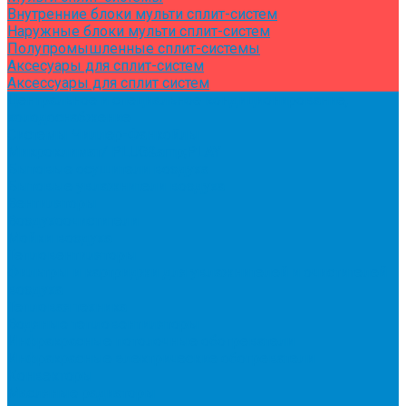
Внутренние блоки мульти сплит-систем
Наружные блоки мульти сплит-систем
Полупромышленные сплит-системы
Аксесуары для сплит-систем
Аксессуары для сплит систем
Центральное и специальное кондиционирование,
холодоснабжение
Системы Чиллер-Фанкойлы
Микроклимат/ PLUG&amp;PLAY
Бытовые осушители воздуха
Бытовые увлажнители воздуха
Вентиляторы
Воздухоочистители
Мойки воздуха
Тепловентиляторы
Фильтры и картриджи для увлажнителей и очистителей
воздуха
Тепловая техника
Водяные тепловентиляторы
Инфракрасные потолочные обогреватели
Инфракрасные электрические обогреватели
Конвекторы
Масляные радиаторы