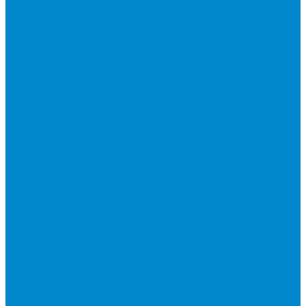
Кронштейны и металлоконструкции
Ленты клейкие
Насосы дренажные
Теплоизоляция
Трубы медные
Устройства зимнего пуска
Устройства ротации
Фреон
Шланг дренажный
Экраны-отражатели
Системы водоочистки
PHILIPS Аксессуары
PHILIPS Системы фильтрации
...
Кондиционирование
Бытовые сплит-системы
Мобильные кондиционеры
Мульти сплит-системы
Внутренние блоки мульти сплит-систем
Наружные блоки мульти сплит-систем
Полупромышленные сплит-системы
Аксесуары для сплит-систем
Аксессуары для сплит систем
Центральное и специальное кондиционирование,