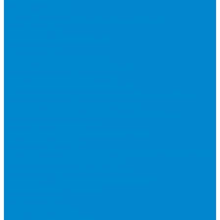
Тепловые завесы
Тепловые пушки
Аксессуары для инфракрасных потолочных
обогревателей
Водоснабжение и отопление
Газовые котлы
Двухконтурные газовые котлы
Накопительные водонагреватели
Проточные водонагреватели
Аксессуары для водонагревателей
Бытовые вентиляционные установки и аксессуары
Бытовые вентиляционные установки
Аксессуары и сменные фильтры для бытовых
вентиляционных установок
Оборудование для систем вентиляции
Гибкие воздуховоды
Компактные моноблочные вентиляционные установки
Наборные системы вентиляции
Вентиляторы для наборных систем
Вентиляторы специального назначения
Охладители и нагреватели
Рекуператоры
Сетевые элементы
Решетки и диффузоры