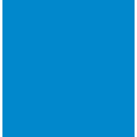
Накопительные водонагреватели
Проточные водонагреватели
Аксессуары для водонагревателей
Бытовые вентиляционные установки и аксессуары
Бытовые вентиляционные установки
Аксессуары и сменные фильтры для бытовых
вентиляционных установок
Оборудование для систем вентиляции
Гибкие воздуховоды
Компактные моноблочные вентиляционные установки
Наборные системы вентиляции
Вентиляторы для наборных систем
Вентиляторы специального назначения
Охладители и нагреватели
Рекуператоры
Сетевые элементы
Решетки и диффузоры
Системы управления и автоматизации
Водяные клапаны
Датчики, преобразователи и реле
Смесительные узлы
Циркуляционные насосы
Частотные преобразователи и регуляторы скорости