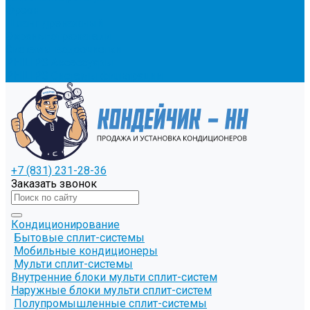
Фреон
Шланг дренажный
Экраны-отражатели
Системы водоочистки
PHILIPS Аксессуары
PHILIPS Системы фильтрации
+7 (831) 231-28-36
Заказать звонок
Кондиционирование
Бытовые сплит-системы
Мобильные кондиционеры
Мульти сплит-системы
Внутренние блоки мульти сплит-систем
Наружные блоки мульти сплит-систем
Полупромышленные сплит-системы