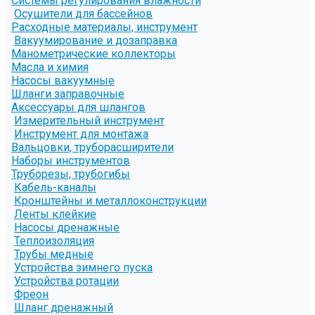
Системы регулирования влажности
Осушители для бассейнов
Расходные материалы, инструмент
Вакуумирование и дозаправка
Манометрические коллекторы
Масла и химия
Насосы вакуумные
Шланги заправочные
Аксессуары для шлангов
Измерительный инструмент
Инструмент для монтажа
Вальцовки, труборасширители
Наборы инструментов
Труборезы, трубогибы
Кабель-каналы
Кронштейны и металлоконструкции
Ленты клейкие
Насосы дренажные
Теплоизоляция
Трубы медные
Устройства зимнего пуска
Устройства ротации
Фреон
Шланг дренажный