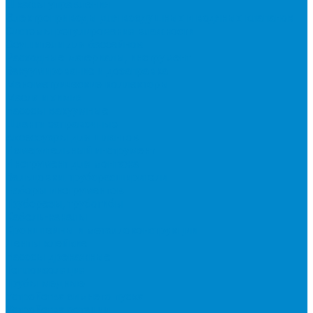
Шкафы управления
Электроприводы для воздушных и водяных клапанов
Системы регулирования влажности
Осушители для бассейнов
Расходные материалы, инструмент
Вакуумирование и дозаправка
Манометрические коллекторы
Масла и химия
Насосы вакуумные
Шланги заправочные
Аксессуары для шлангов
Измерительный инструмент
Инструмент для монтажа
Вальцовки, труборасширители
Наборы инструментов
Труборезы, трубогибы
Кабель-каналы
Кронштейны и металлоконструкции
Ленты клейкие
Насосы дренажные
Теплоизоляция
Трубы медные
Устройства зимнего пуска
Устройства ротации