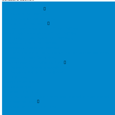
...
Кондиционирование
Бытовые сплит-системы
Мобильные кондиционеры
Мульти сплит-системы
Внутренние блоки мульти сплит-систем
Наружные блоки мульти сплит-систем
Полупромышленные сплит-системы
Аксесуары для сплит-систем
Аксессуары для сплит систем
Центральное и специальное кондиционирование, холод
Системы Чиллер-Фанкойлы
Микроклимат/ PLUG&amp;PLAY
Бытовые осушители воздуха
Бытовые увлажнители воздуха
Вентиляторы
Воздухоочистители
Мойки воздуха
Тепловентиляторы
Фильтры и картриджи для увлажнителей и очистителей в
Тепловая техника
Водяные тепловентиляторы
Инфракрасные потолочные обогреватели