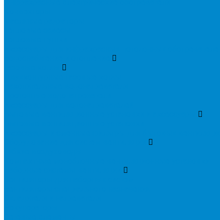
Инфракрасные электрические обогреватели
Конвекторы
Масляные радиаторы
Тепловые завесы
Тепловые пушки
Аксессуары для инфракрасных потолочных обогревателе
Водоснабжение и отопление
Газовые котлы
Двухконтурные газовые котлы
Накопительные водонагреватели
Проточные водонагреватели
Аксессуары для водонагревателей
Бытовые вентиляционные установки и аксессуары
Бытовые вентиляционные установки
Аксессуары и сменные фильтры для бытовых вентиляци
Оборудование для систем вентиляции
Гибкие воздуховоды
Компактные моноблочные вентиляционные установки
Наборные системы вентиляции
Вентиляторы для наборных систем
Вентиляторы специального назначения
Охладители и нагреватели
Рекуператоры
Сетевые элементы