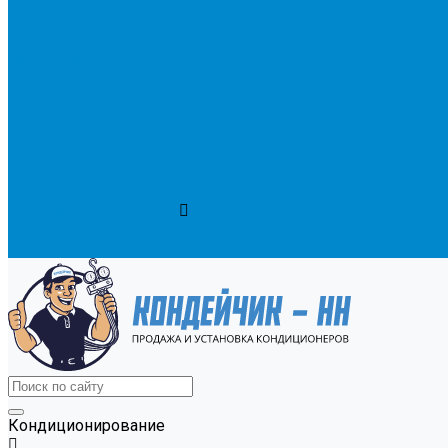
Кабель-каналы
Кронштейны и металлоконструкции
Ленты клейкие
Насосы дренажные
Теплоизоляция
Трубы медные
Устройства зимнего пуска
Устройства ротации
Фреон
Шланг дренажный
Экраны-отражатели
Системы водоочистки
PHILIPS Аксессуары
PHILIPS Системы фильтрации
Кондиционирование