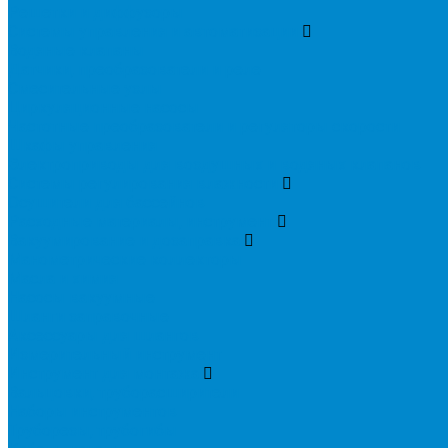
Решетки и диффузоры
Системы управления и автоматизации
Водяные клапаны
Датчики, преобразователи и реле
Смесительные узлы
Циркуляционные насосы
Частотные преобразователи и регуляторы скорости
Шкафы управления
Электроприводы для воздушных и водяных клапанов
Системы регулирования влажности
Осушители для бассейнов
Расходные материалы, инструмент
Вакуумирование и дозаправка
Манометрические коллекторы
Масла и химия
Насосы вакуумные
Шланги заправочные
Аксессуары для шлангов
Измерительный инструмент
Инструмент для монтажа
Вальцовки, труборасширители
Наборы инструментов
Труборезы, трубогибы