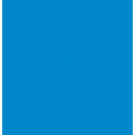
Накопительные водонагреватели
Проточные водонагреватели
Аксессуары для водонагревателей
Бытовые вентиляционные установки и аксессуары
Бытовые вентиляционные установки
Аксессуары и сменные фильтры для бытовых
вентиляционных установок
Оборудование для систем вентиляции
Гибкие воздуховоды
Компактные моноблочные вентиляционные установки
Наборные системы вентиляции
Вентиляторы для наборных систем
Вентиляторы специального назначения
Охладители и нагреватели
Рекуператоры
Сетевые элементы
Решетки и диффузоры
Системы управления и автоматизации
Водяные клапаны
Датчики, преобразователи и реле
Смесительные узлы
Циркуляционные насосы
Частотные преобразователи и регуляторы скорости