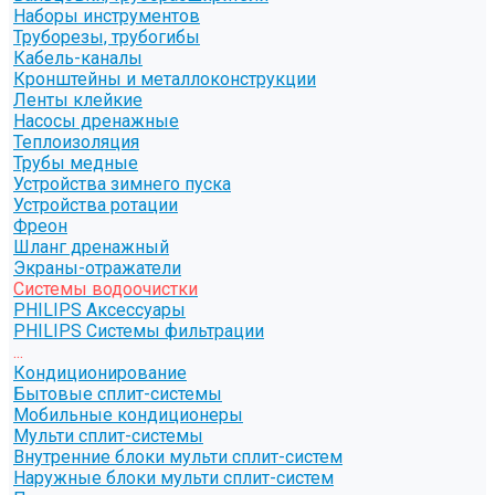
Наборы инструментов
Труборезы, трубогибы
Кабель-каналы
Кронштейны и металлоконструкции
Ленты клейкие
Насосы дренажные
Теплоизоляция
Трубы медные
Устройства зимнего пуска
Устройства ротации
Фреон
Шланг дренажный
Экраны-отражатели
Системы водоочистки
PHILIPS Аксессуары
PHILIPS Системы фильтрации
...
Кондиционирование
Бытовые сплит-системы
Мобильные кондиционеры
Мульти сплит-системы
Внутренние блоки мульти сплит-систем
Наружные блоки мульти сплит-систем