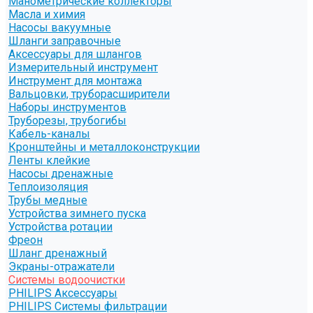
Манометрические коллекторы
Масла и химия
Насосы вакуумные
Шланги заправочные
Аксессуары для шлангов
Измерительный инструмент
Инструмент для монтажа
Вальцовки, труборасширители
Наборы инструментов
Труборезы, трубогибы
Кабель-каналы
Кронштейны и металлоконструкции
Ленты клейкие
Насосы дренажные
Теплоизоляция
Трубы медные
Устройства зимнего пуска
Устройства ротации
Фреон
Шланг дренажный
Экраны-отражатели
Системы водоочистки
PHILIPS Аксессуары
PHILIPS Системы фильтрации