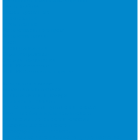
Кронштейны и металлоконструкции
Ленты клейкие
Насосы дренажные
Теплоизоляция
Трубы медные
Устройства зимнего пуска
Устройства ротации
Фреон
Шланг дренажный
Экраны-отражатели
Системы водоочистки
PHILIPS Аксессуары
PHILIPS Системы фильтрации
...
Кондиционирование
Бытовые сплит-системы
Мобильные кондиционеры
Мульти сплит-системы
Внутренние блоки мульти сплит-систем
Наружные блоки мульти сплит-систем
Полупромышленные сплит-системы
Аксесуары для сплит-систем
Аксессуары для сплит систем
Центральное и специальное кондиционирование,