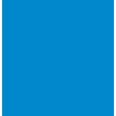
Шкафы управления
Электроприводы для воздушных и водяных клапанов
Системы регулирования влажности
Осушители для бассейнов
Расходные материалы, инструмент
Вакуумирование и дозаправка
Манометрические коллекторы
Масла и химия
Насосы вакуумные
Шланги заправочные
Аксессуары для шлангов
Измерительный инструмент
Инструмент для монтажа
Вальцовки, труборасширители
Наборы инструментов
Труборезы, трубогибы
Кабель-каналы
Кронштейны и металлоконструкции
Ленты клейкие
Насосы дренажные
Теплоизоляция
Трубы медные
Устройства зимнего пуска
Устройства ротации