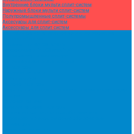
Внутренние блоки мульти сплит-систем
Наружные блоки мульти сплит-систем
Полупромышленные сплит-системы
Аксесуары для сплит-систем
Аксессуары для сплит систем
Центральное и специальное кондиционирование,
холодоснабжение
Системы Чиллер-Фанкойлы
Микроклимат/ PLUG&amp;PLAY
Бытовые осушители воздуха
Бытовые увлажнители воздуха
Вентиляторы
Воздухоочистители
Мойки воздуха
Тепловентиляторы
Фильтры и картриджи для увлажнителей и очистителей
воздуха
Тепловая техника
Водяные тепловентиляторы
Инфракрасные потолочные обогреватели
Инфракрасные электрические обогреватели
Конвекторы
Масляные радиаторы