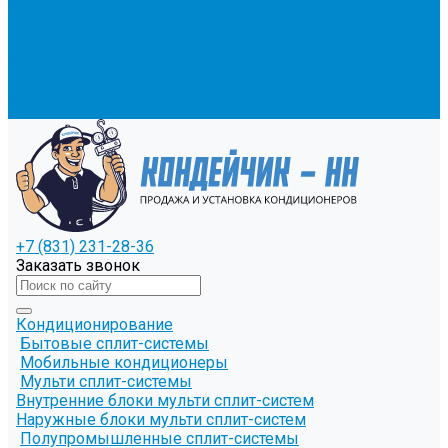
Фреон
Шланг дренажный
Экраны-отражатели
Системы водоочистки
PHILIPS Аксессуары
PHILIPS Системы фильтрации
+7 (831) 231-28-36
Заказать звонок
Кондиционирование
Бытовые сплит-системы
Мобильные кондиционеры
Мульти сплит-системы
Внутренние блоки мульти сплит-систем
Наружные блоки мульти сплит-систем
Полупромышленные сплит-системы