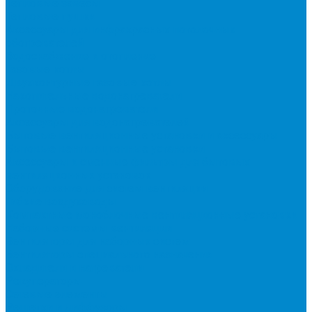
Тепловые завесы
Тепловые пушки
Аксессуары для инфракрасных потолочных
обогревателей
Водоснабжение и отопление
Газовые котлы
Двухконтурные газовые котлы
Накопительные водонагреватели
Проточные водонагреватели
Аксессуары для водонагревателей
Бытовые вентиляционные установки и аксессуары
Бытовые вентиляционные установки
Аксессуары и сменные фильтры для бытовых
вентиляционных установок
Оборудование для систем вентиляции
Гибкие воздуховоды
Компактные моноблочные вентиляционные установки
Наборные системы вентиляции
Вентиляторы для наборных систем
Вентиляторы специального назначения
Охладители и нагреватели
Рекуператоры
Сетевые элементы
Решетки и диффузоры