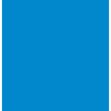
холодоснабжение
Системы Чиллер-Фанкойлы
Микроклимат/ PLUG&amp;PLAY
Бытовые осушители воздуха
Бытовые увлажнители воздуха
Вентиляторы
Воздухоочистители
Мойки воздуха
Тепловентиляторы
Фильтры и картриджи для увлажнителей и очистителей
воздуха
Тепловая техника
Водяные тепловентиляторы
Инфракрасные потолочные обогреватели
Инфракрасные электрические обогреватели
Конвекторы
Масляные радиаторы
Тепловые завесы
Тепловые пушки
Аксессуары для инфракрасных потолочных
обогревателей
Водоснабжение и отопление
Газовые котлы
Двухконтурные газовые котлы