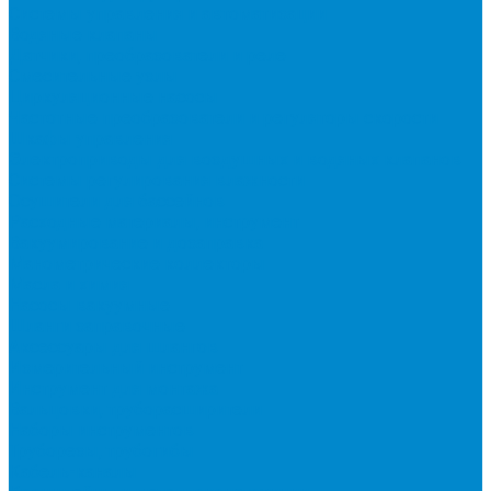
Системы управления и автоматизации
Водяные клапаны
Датчики, преобразователи и реле
Смесительные узлы
Циркуляционные насосы
Частотные преобразователи и регуляторы скорости
Шкафы управления
Электроприводы для воздушных и водяных клапанов
Системы регулирования влажности
Осушители для бассейнов
Расходные материалы, инструмент
Вакуумирование и дозаправка
Манометрические коллекторы
Масла и химия
Насосы вакуумные
Шланги заправочные
Аксессуары для шлангов
Измерительный инструмент
Инструмент для монтажа
Вальцовки, труборасширители
Наборы инструментов
Труборезы, трубогибы
Кабель-каналы