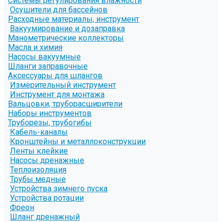
Системы регулирования влажности
Осушители для бассейнов
Расходные материалы, инструмент
Вакуумирование и дозаправка
Манометрические коллекторы
Масла и химия
Насосы вакуумные
Шланги заправочные
Аксессуары для шлангов
Измерительный инструмент
Инструмент для монтажа
Вальцовки, труборасширители
Наборы инструментов
Труборезы, трубогибы
Кабель-каналы
Кронштейны и металлоконструкции
Ленты клейкие
Насосы дренажные
Теплоизоляция
Трубы медные
Устройства зимнего пуска
Устройства ротации
Фреон
Шланг дренажный