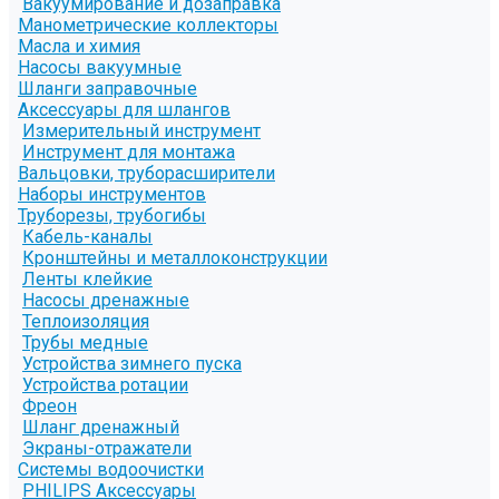
Вакуумирование и дозаправка
Манометрические коллекторы
Масла и химия
Насосы вакуумные
Шланги заправочные
Аксессуары для шлангов
Измерительный инструмент
Инструмент для монтажа
Вальцовки, труборасширители
Наборы инструментов
Труборезы, трубогибы
Кабель-каналы
Кронштейны и металлоконструкции
Ленты клейкие
Насосы дренажные
Теплоизоляция
Трубы медные
Устройства зимнего пуска
Устройства ротации
Фреон
Шланг дренажный
Экраны-отражатели
Системы водоочистки
PHILIPS Аксессуары