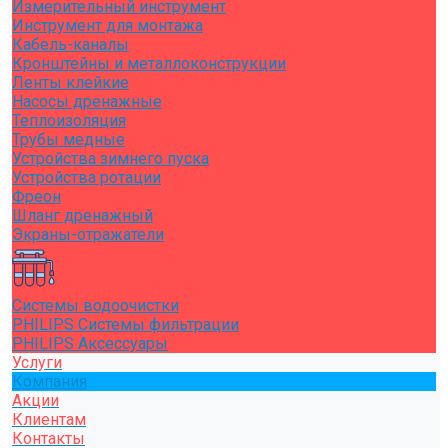
Измерительный инструмент
Инструмент для монтажа
Кабель-каналы
Кронштейны и металлоконструкции
Ленты клейкие
Насосы дренажные
Теплоизоляция
Трубы медные
Устройства зимнего пуска
Устройства ротации
Фреон
Шланг дренажный
Экраны-отражатели
Системы водоочистки
PHILIPS Системы фильтрации
PHILIPS Аксессуары
Услуги
Компания
Акции
Клиентам
Контакты