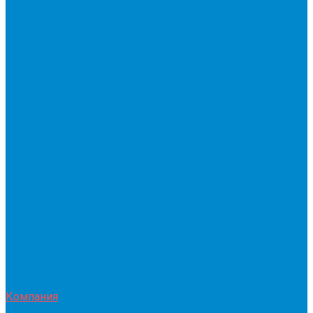
Шланги заправочные
Аксессуары для шлангов
Измерительный инструмент
Инструмент для монтажа
Вальцовки, труборасширители
Наборы инструментов
Труборезы, трубогибы
Кабель-каналы
Кронштейны и металлоконструкции
Ленты клейкие
Насосы дренажные
Теплоизоляция
Трубы медные
Устройства зимнего пуска
Устройства ротации
Фреон
Шланг дренажный
Экраны-отражатели
Системы водоочистки
PHILIPS Аксессуары
PHILIPS Системы фильтрации
Услуги
Компания
Акции