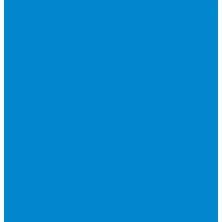
Компактные моноблочные вентиляционные установки
Наборные системы вентиляции
Вентиляторы для наборных систем
Вентиляторы специального назначения
Охладители и нагреватели
Рекуператоры
Сетевые элементы
Решетки и диффузоры
Системы управления и автоматизации
Водяные клапаны
Датчики, преобразователи и реле
Смесительные узлы
Циркуляционные насосы
Частотные преобразователи и регуляторы скорости
Шкафы управления
Электроприводы для воздушных и водяных клапанов
Системы регулирования влажности
Осушители для бассейнов
Расходные материалы, инструмент
Вакуумирование и дозаправка
Манометрические коллекторы
Масла и химия
Насосы вакуумные