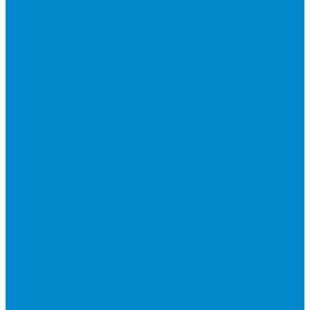
Акции
Клиентам
Контакты
...
Каталог товаров
Кондиционирование
Бытовые сплит-системы
Мобильные кондиционеры
Мульти сплит-системы
Внутренние блоки мульти сплит-систем
Наружные блоки мульти сплит-систем
Полупромышленные сплит-системы
Аксесуары для сплит-систем
Аксессуары для сплит систем
Центральное и специальное кондиционирование,
холодоснабжение
Системы Чиллер-Фанкойлы
Микроклимат/ PLUG&amp;PLAY
Бытовые осушители воздуха
Бытовые увлажнители воздуха
Вентиляторы
Воздухоочистители
Мойки воздуха
Тепловентиляторы