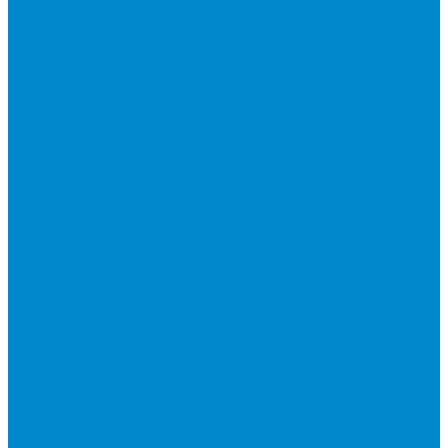
Фильтры и картриджи для увлажнителей и очистителей
воздуха
Тепловая техника
Водяные тепловентиляторы
Инфракрасные потолочные обогреватели
Инфракрасные электрические обогреватели
Конвекторы
Масляные радиаторы
Тепловые завесы
Тепловые пушки
Аксессуары для инфракрасных потолочных
обогревателей
Водоснабжение и отопление
Газовые котлы
Двухконтурные газовые котлы
Накопительные водонагреватели
Проточные водонагреватели
Аксессуары для водонагревателей
Бытовые вентиляционные установки и аксессуары
Бытовые вентиляционные установки
Аксессуары и сменные фильтры для бытовых
вентиляционных установок
Оборудование для систем вентиляции
Гибкие воздуховоды