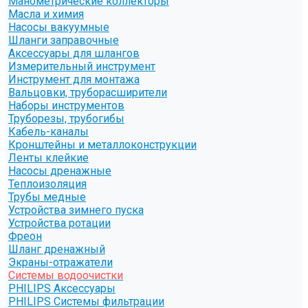
Манометрические коллекторы
Масла и химия
Насосы вакуумные
Шланги заправочные
Аксессуары для шлангов
Измерительный инструмент
Инструмент для монтажа
Вальцовки, труборасширители
Наборы инструментов
Труборезы, трубогибы
Кабель-каналы
Кронштейны и металлоконструкции
Ленты клейкие
Насосы дренажные
Теплоизоляция
Трубы медные
Устройства зимнего пуска
Устройства ротации
Фреон
Шланг дренажный
Экраны-отражатели
Системы водоочистки
PHILIPS Аксессуары
PHILIPS Системы фильтрации