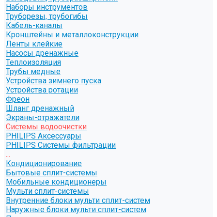
Наборы инструментов
Труборезы, трубогибы
Кабель-каналы
Кронштейны и металлоконструкции
Ленты клейкие
Насосы дренажные
Теплоизоляция
Трубы медные
Устройства зимнего пуска
Устройства ротации
Фреон
Шланг дренажный
Экраны-отражатели
Системы водоочистки
PHILIPS Аксессуары
PHILIPS Системы фильтрации
...
Кондиционирование
Бытовые сплит-системы
Мобильные кондиционеры
Мульти сплит-системы
Внутренние блоки мульти сплит-систем
Наружные блоки мульти сплит-систем