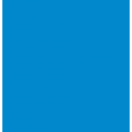
Тепловые завесы
Тепловые пушки
Аксессуары для инфракрасных потолочных
обогревателей
Водоснабжение и отопление
Газовые котлы
Двухконтурные газовые котлы
Накопительные водонагреватели
Проточные водонагреватели
Аксессуары для водонагревателей
Бытовые вентиляционные установки и аксессуары
Бытовые вентиляционные установки
Аксессуары и сменные фильтры для бытовых
вентиляционных установок
Оборудование для систем вентиляции
Гибкие воздуховоды
Компактные моноблочные вентиляционные установки
Наборные системы вентиляции
Вентиляторы для наборных систем
Вентиляторы специального назначения
Охладители и нагреватели
Рекуператоры
Сетевые элементы
Решетки и диффузоры