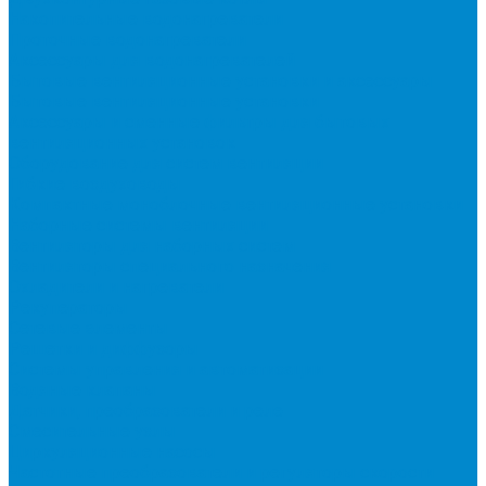
Накопительные водонагреватели
Проточные водонагреватели
Аксессуары для водонагревателей
Бытовые вентиляционные установки и аксессуары
Бытовые вентиляционные установки
Аксессуары и сменные фильтры для бытовых
вентиляционных установок
Оборудование для систем вентиляции
Гибкие воздуховоды
Компактные моноблочные вентиляционные установки
Наборные системы вентиляции
Вентиляторы для наборных систем
Вентиляторы специального назначения
Охладители и нагреватели
Рекуператоры
Сетевые элементы
Решетки и диффузоры
Системы управления и автоматизации
Водяные клапаны
Датчики, преобразователи и реле
Смесительные узлы
Циркуляционные насосы
Частотные преобразователи и регуляторы скорости