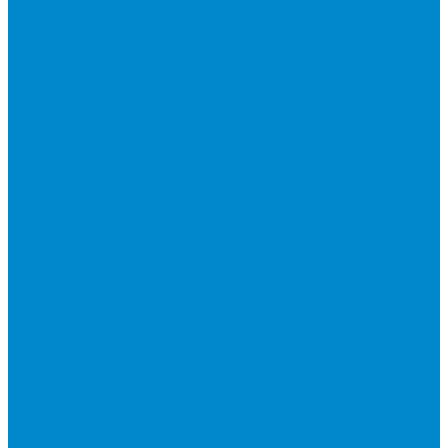
Шкафы управления
Электроприводы для воздушных и водяных клапанов
Системы регулирования влажности
Осушители для бассейнов
Расходные материалы, инструмент
Вакуумирование и дозаправка
Манометрические коллекторы
Масла и химия
Насосы вакуумные
Шланги заправочные
Аксессуары для шлангов
Измерительный инструмент
Инструмент для монтажа
Вальцовки, труборасширители
Наборы инструментов
Труборезы, трубогибы
Кабель-каналы
Кронштейны и металлоконструкции
Ленты клейкие
Насосы дренажные
Теплоизоляция
Трубы медные
Устройства зимнего пуска
Устройства ротации