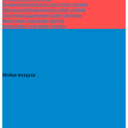
Внутренние блоки мульти сплит-систем
Наружные блоки мульти сплит-систем
Полупромышленные сплит-системы
Аксесуары для сплит-систем
Аксессуары для сплит систем
Центральное и специальное кондиционирование,
холодоснабжение
Системы Чиллер-Фанкойлы
Микроклимат/ PLUG&amp;PLAY
Бытовые осушители воздуха
Бытовые увлажнители воздуха
Вентиляторы
Воздухоочистители
Мойки воздуха
Тепловентиляторы
Фильтры и картриджи для увлажнителей и очистителей
воздуха
Тепловая техника
Водяные тепловентиляторы
Инфракрасные потолочные обогреватели
Инфракрасные электрические обогреватели
Конвекторы
Масляные радиаторы