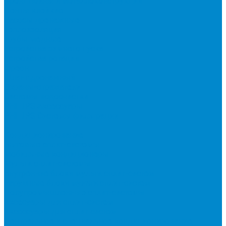
Кронштейны и металлоконструкции
Ленты клейкие
Насосы дренажные
Теплоизоляция
Трубы медные
Устройства зимнего пуска
Устройства ротации
Фреон
Шланг дренажный
Экраны-отражатели
Системы водоочистки
PHILIPS Аксессуары
PHILIPS Системы фильтрации
...
Кондиционирование
Бытовые сплит-системы
Мобильные кондиционеры
Мульти сплит-системы
Внутренние блоки мульти сплит-систем
Наружные блоки мульти сплит-систем
Полупромышленные сплит-системы
Аксесуары для сплит-систем
Аксессуары для сплит систем
Центральное и специальное кондиционирование,