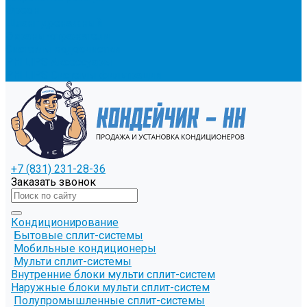
Фреон
Шланг дренажный
Экраны-отражатели
Системы водоочистки
PHILIPS Аксессуары
PHILIPS Системы фильтрации
+7 (831) 231-28-36
Заказать звонок
Кондиционирование
Бытовые сплит-системы
Мобильные кондиционеры
Мульти сплит-системы
Внутренние блоки мульти сплит-систем
Наружные блоки мульти сплит-систем
Полупромышленные сплит-системы