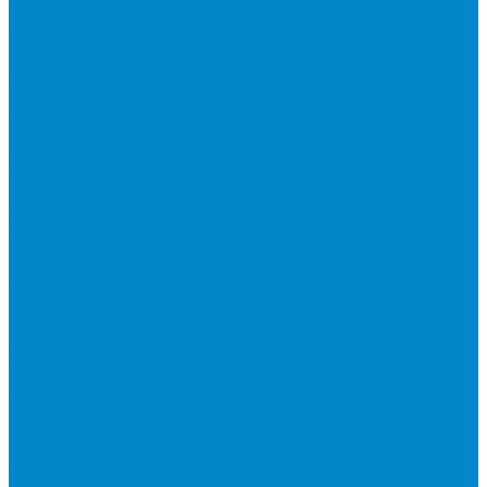
Системы управления и автоматизации
Водяные клапаны
Датчики, преобразователи и реле
Смесительные узлы
Циркуляционные насосы
Частотные преобразователи и регуляторы скорости
Шкафы управления
Электроприводы для воздушных и водяных клапанов
Системы регулирования влажности
Осушители для бассейнов
Расходные материалы, инструмент
Вакуумирование и дозаправка
Манометрические коллекторы
Масла и химия
Насосы вакуумные
Шланги заправочные
Аксессуары для шлангов
Измерительный инструмент
Инструмент для монтажа
Вальцовки, труборасширители
Наборы инструментов
Труборезы, трубогибы
Кабель-каналы