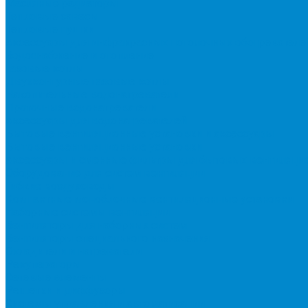
Масляные радиаторы
Тепловые завесы
Тепловые пушки
Аксессуары для инфракрасных потолочных обогревателе
Водоснабжение и отопление
Газовые котлы
Двухконтурные газовые котлы
Накопительные водонагреватели
Проточные водонагреватели
Аксессуары для водонагревателей
Бытовые вентиляционные установки и аксессуары
Бытовые вентиляционные установки
Аксессуары и сменные фильтры для бытовых вентиляци
Оборудование для систем вентиляции
Гибкие воздуховоды
Компактные моноблочные вентиляционные установки
Наборные системы вентиляции
Вентиляторы для наборных систем
Вентиляторы специального назначения
Охладители и нагреватели
Рекуператоры
Сетевые элементы
Решетки и диффузоры
Системы управления и автоматизации