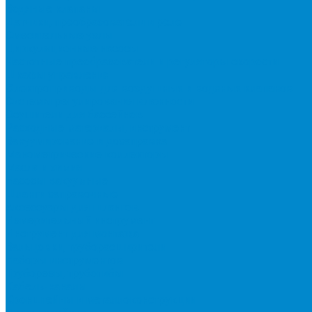
Водяные клапаны
Датчики, преобразователи и реле
Смесительные узлы
Циркуляционные насосы
Частотные преобразователи и регуляторы скорости
Шкафы управления
Электроприводы для воздушных и водяных клапанов
Системы регулирования влажности
Осушители для бассейнов
Расходные материалы, инструмент
Вакуумирование и дозаправка
Манометрические коллекторы
Масла и химия
Насосы вакуумные
Шланги заправочные
Аксессуары для шлангов
Измерительный инструмент
Инструмент для монтажа
Вальцовки, труборасширители
Наборы инструментов
Труборезы, трубогибы
Кабель-каналы
Кронштейны и металлоконструкции