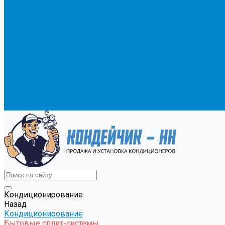
Ленты клейкие
Насосы дренажные
Теплоизоляция
Трубы медные
Устройства зимнего пуска
Устройства ротации
Фреон
Шланг дренажный
Экраны-отражатели
Системы водоочистки
PHILIPS Аксессуары
PHILIPS Системы фильтрации
Кондиционирование
Назад
Кондиционирование
Бытовые сплит-системы