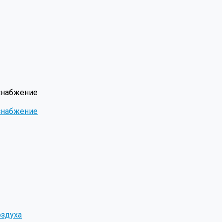
снабжение
снабжение
оздуха