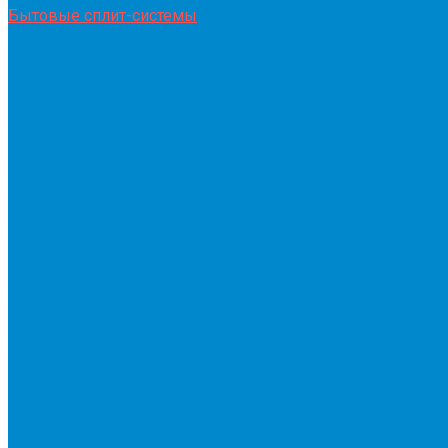
Бытовые сплит-системы
Мобильные кондиционеры
Мульти сплит-системы
Внутренние блоки мульти сплит-систем
Наружные блоки мульти сплит-систем
Полупромышленные сплит-системы
Аксесуары для сплит-систем
Аксессуары для сплит систем
Центральное и специальное кондиционирование, холодо
Системы Чиллер-Фанкойлы
Микроклимат/ PLUG&amp;PLAY
Бытовые осушители воздуха
Бытовые увлажнители воздуха
Вентиляторы
Воздухоочистители
Мойки воздуха
Тепловентиляторы
Фильтры и картриджи для увлажнителей и очистителей в
Тепловая техника
Водяные тепловентиляторы
Инфракрасные потолочные обогреватели
Инфракрасные электрические обогреватели
Конвекторы