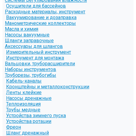
Системы регулирования влажности
Осушители для бассейнов
Расходные материалы, инструмент
Вакуумирование и дозаправка
Манометрические коллекторы
Масла и химия
Насосы вакуумные
Шланги заправочные
Аксессуары для шлангов
Измерительный инструмент
Инструмент для монтажа
Вальцовки, труборасширители
Наборы инструментов
Труборезы, трубогибы
Кабель-каналы
Кронштейны и металлоконструкции
Ленты клейкие
Насосы дренажные
Теплоизоляция
Трубы медные
Устройства зимнего пуска
Устройства ротации
Фреон
Шланг дренажный