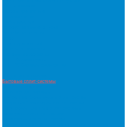
Кронштейны и металлоконструкции
Ленты клейкие
Насосы дренажные
Теплоизоляция
Трубы медные
Устройства зимнего пуска
Устройства ротации
Фреон
Шланг дренажный
Экраны-отражатели
Системы водоочистки
PHILIPS Аксессуары
PHILIPS Системы фильтрации
...
Кондиционирование
Бытовые сплит-системы
Мобильные кондиционеры
Мульти сплит-системы
Внутренние блоки мульти сплит-систем
Наружные блоки мульти сплит-систем
Полупромышленные сплит-системы
Аксесуары для сплит-систем
Аксессуары для сплит систем
Центральное и специальное кондиционирование,