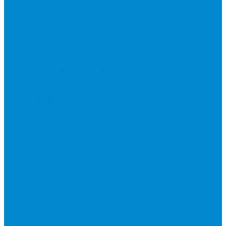
Тепловые завесы
Тепловые пушки
Аксессуары для инфракрасных потолочных
обогревателей
Водоснабжение и отопление
Газовые котлы
Двухконтурные газовые котлы
Накопительные водонагреватели
Проточные водонагреватели
Аксессуары для водонагревателей
Бытовые вентиляционные установки и аксессуары
Бытовые вентиляционные установки
Аксессуары и сменные фильтры для бытовых
вентиляционных установок
Оборудование для систем вентиляции
Гибкие воздуховоды
Компактные моноблочные вентиляционные установки
Наборные системы вентиляции
Вентиляторы для наборных систем
Вентиляторы специального назначения
Охладители и нагреватели
Рекуператоры
Сетевые элементы
Решетки и диффузоры