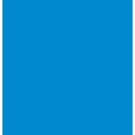
Системы управления и автоматизации
Водяные клапаны
Датчики, преобразователи и реле
Смесительные узлы
Циркуляционные насосы
Частотные преобразователи и регуляторы скорости
Шкафы управления
Электроприводы для воздушных и водяных клапанов
Системы регулирования влажности
Осушители для бассейнов
Расходные материалы, инструмент
Вакуумирование и дозаправка
Манометрические коллекторы
Масла и химия
Насосы вакуумные
Шланги заправочные
Аксессуары для шлангов
Измерительный инструмент
Инструмент для монтажа
Вальцовки, труборасширители
Наборы инструментов
Труборезы, трубогибы
Кабель-каналы