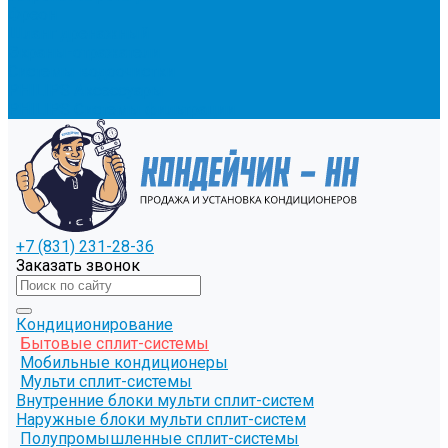
Фреон
Шланг дренажный
Экраны-отражатели
Системы водоочистки
PHILIPS Аксессуары
PHILIPS Системы фильтрации
+7 (831) 231-28-36
Заказать звонок
Кондиционирование
Бытовые сплит-системы
Мобильные кондиционеры
Мульти сплит-системы
Внутренние блоки мульти сплит-систем
Наружные блоки мульти сплит-систем
Полупромышленные сплит-системы