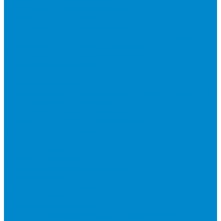
Накопительные водонагреватели
Проточные водонагреватели
Аксессуары для водонагревателей
Бытовые вентиляционные установки и аксессуары
Бытовые вентиляционные установки
Аксессуары и сменные фильтры для бытовых
вентиляционных установок
Оборудование для систем вентиляции
Гибкие воздуховоды
Компактные моноблочные вентиляционные установки
Наборные системы вентиляции
Вентиляторы для наборных систем
Вентиляторы специального назначения
Охладители и нагреватели
Рекуператоры
Сетевые элементы
Решетки и диффузоры
Системы управления и автоматизации
Водяные клапаны
Датчики, преобразователи и реле
Смесительные узлы
Циркуляционные насосы
Частотные преобразователи и регуляторы скорости