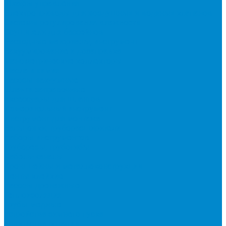
Шкафы управления
Электроприводы для воздушных и водяных клапанов
Системы регулирования влажности
Осушители для бассейнов
Расходные материалы, инструмент
Вакуумирование и дозаправка
Манометрические коллекторы
Масла и химия
Насосы вакуумные
Шланги заправочные
Аксессуары для шлангов
Измерительный инструмент
Инструмент для монтажа
Вальцовки, труборасширители
Наборы инструментов
Труборезы, трубогибы
Кабель-каналы
Кронштейны и металлоконструкции
Ленты клейкие
Насосы дренажные
Теплоизоляция
Трубы медные
Устройства зимнего пуска
Устройства ротации