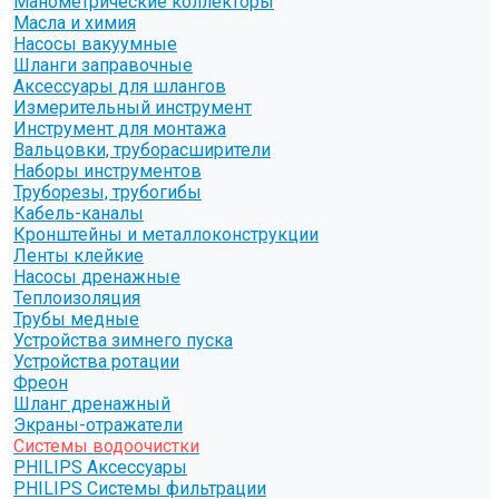
Манометрические коллекторы
Масла и химия
Насосы вакуумные
Шланги заправочные
Аксессуары для шлангов
Измерительный инструмент
Инструмент для монтажа
Вальцовки, труборасширители
Наборы инструментов
Труборезы, трубогибы
Кабель-каналы
Кронштейны и металлоконструкции
Ленты клейкие
Насосы дренажные
Теплоизоляция
Трубы медные
Устройства зимнего пуска
Устройства ротации
Фреон
Шланг дренажный
Экраны-отражатели
Системы водоочистки
PHILIPS Аксессуары
PHILIPS Системы фильтрации