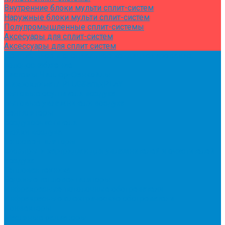
Внутренние блоки мульти сплит-систем
Наружные блоки мульти сплит-систем
Полупромышленные сплит-системы
Аксесуары для сплит-систем
Аксессуары для сплит систем
Центральное и специальное кондиционирование,
холодоснабжение
Системы Чиллер-Фанкойлы
Микроклимат/ PLUG&amp;PLAY
Бытовые осушители воздуха
Бытовые увлажнители воздуха
Вентиляторы
Воздухоочистители
Мойки воздуха
Тепловентиляторы
Фильтры и картриджи для увлажнителей и очистителей
воздуха
Тепловая техника
Водяные тепловентиляторы
Инфракрасные потолочные обогреватели
Инфракрасные электрические обогреватели
Конвекторы
Масляные радиаторы