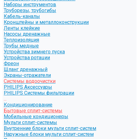
Наборы инструментов
Труборезы, трубогибы
Кабель-каналы
Кронштейны и металлоконструкции
Ленты клейкие
Насосы дренажные
Теплоизоляция
Трубы медные
Устройства зимнего пуска
Устройства ротации
Фреон
Шланг дренажный
Экраны-отражатели
Системы водоочистки
PHILIPS Аксессуары
PHILIPS Системы фильтрации
...
Кондиционирование
Бытовые сплит-системы
Мобильные кондиционеры
Мульти сплит-системы
Внутренние блоки мульти сплит-систем
Наружные блоки мульти сплит-систем