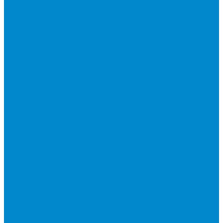
холодоснабжение
Системы Чиллер-Фанкойлы
Микроклимат/ PLUG&amp;PLAY
Бытовые осушители воздуха
Бытовые увлажнители воздуха
Вентиляторы
Воздухоочистители
Мойки воздуха
Тепловентиляторы
Фильтры и картриджи для увлажнителей и очистителей
воздуха
Тепловая техника
Водяные тепловентиляторы
Инфракрасные потолочные обогреватели
Инфракрасные электрические обогреватели
Конвекторы
Масляные радиаторы
Тепловые завесы
Тепловые пушки
Аксессуары для инфракрасных потолочных
обогревателей
Водоснабжение и отопление
Газовые котлы
Двухконтурные газовые котлы